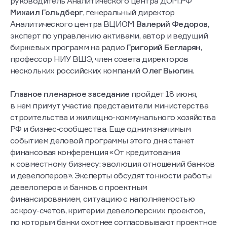
руководитель Аналитического центра ДОМ.РФ
Михаил Гольдберг
, генеральный директор
Аналитического центра ВЦИОМ
Валерий Федоров
,
эксперт по управлению активами, автор и ведущий
биржевых программ на радио
Григорий Бегларян
,
профессор НИУ ВШЭ, член совета директоров
нескольких российских компаний
Олег Вьюгин
.
Главное пленарное заседание
пройдет 18 июня,
в нем примут участие представители министерства
строительства и жилищно-коммунального хозяйства
РФ и бизнес-сообщества. Еще одним значимым
событием деловой программы этого дня станет
финансовая конференция «От кредитования
к совместному бизнесу: эволюция отношений банков
и девелоперов». Эксперты обсудят тонкости работы
девелоперов и банков с проектным
финансированием, ситуацию с наполняемостью
эскроу-счетов, критерии девелоперских проектов,
по которым банки охотнее согласовывают проектное