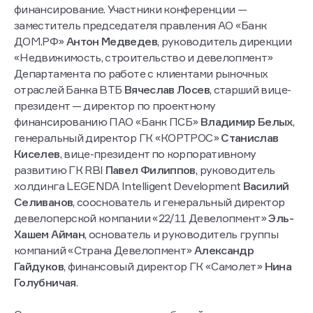
финансирование. Участники конференции —
заместитель председателя правления АО «Банк
ДОМ.РФ»
Антон Медведев
, руководитель дирекции
«Недвижимость, строительство и девелопмент»
Департамента по работе с клиентами рыночных
отраслей Банка ВТБ
Вячеслав Лосев
, старший вице-
президент — директор по проектному
финансированию ПАО «Банк ПСБ»
Владимир Белых
,
генеральный директор ГК «КОРТРОС»
Станислав
Киселев
, вице-президент по корпоративному
развитию ГК RBI
Павел Филиппов
, руководитель
холдинга LEGENDA Intelligent Development
Василий
Селиванов
, сооснователь и генеральный директор
девелоперской компании «22/11 Девелопмент»
Эль-
Хашем Айман
, основатель и руководитель группы
компаний «Страна Девелопмент»
Александр
Гайдуков
, финансовый директор ГК «Самолет»
Нина
Голубничая
.