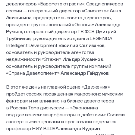
девелоперов «Барометр отрасли». Среди спикеров
сессии — генеральный директор «Самолета»
Анна
Акиньшина
, председатель совета директоров,
президент группы компаний «Основа»
Александр
Ручьев
, генеральный директор ГК ФСК
Дмитрий
Трубников
, руководитель холдинга LEGENDA
Intelligent Development
Василий Селиванов
,
основатель и руководитель агентства
недвижимости «Этажи»
Ильдар Хусаинов
,
основатель и руководитель группы компаний
«Страна Девелопмент»
Александр Гайдуков
.
В этот же день на главной сцене «Движения»
пройдет сессия, посвященная макроэкономическим
факторам и их влиянию на бизнес девелоперов
в России. Тема дискуссии — «Экономика
под давлением: макрофакторы в действии». Своими
экспертными оценками и прогнозами поделятся
профессор НИУ ВШЭ
Александр Кудрин
,