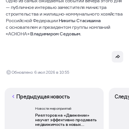
Одно из самых ожидаемых событий вечера этого дня
— публичное интервью заместителя министра
строительства и жилищно-коммунального хозяйства
Российской Федерации
Никиты Стасишина
с основателем и президентом группы компаний
«АСКОНА»
Владимиром Седовым
.
Обновлено:
6 июл 2026
в
10:55
Предыдущая новость
След
Новости мероприятий
Риелторов на «Движении»
научат эффективно продавать
недвижимость в новых
условиях