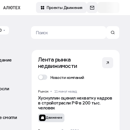
Зарегистрироваться
Войти
Проекты Движения
0
Лента рынка
дание
недвижимости
Новости компаний
осли
Рынок
11 минут назад
Хуснуллин оценил нехватку кадров
в стройотрасли РФ в 200 тыс.
человек