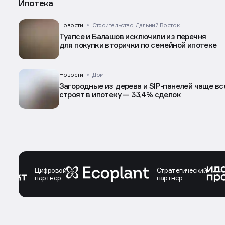
Ипотека
Новости
Строительство. Дальний Восток
Туапсе и Балашов исключили из перечня
для покупки вторички по семейной ипотеке
Новости
Дом
Загородные из дерева и SIP-панелей чаще вс
строят в ипотеку — 33,4% сделок
ровой
Стратегический
тнер
партнер