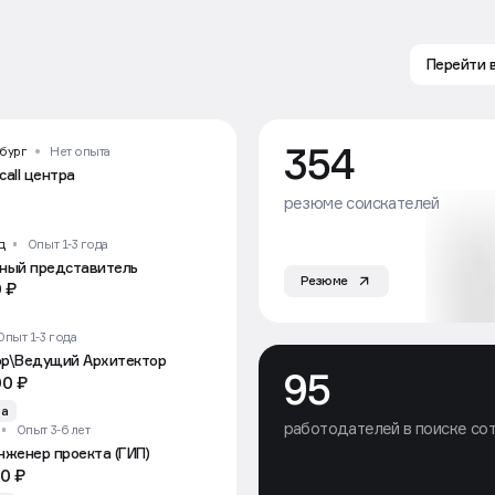
Перейти 
354
рбург
Нет опыта
call центра
резюме соискателей
д
Опыт 1-3 года
ьный представитель
Резюме
 ₽
Опыт 1-3 года
ор\Ведущий Архитектор
95
00 ₽
ва
работодателей в поиске со
Опыт 3-6 лет