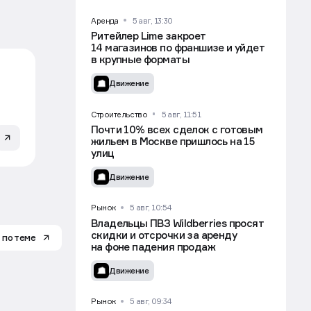
УЧАСТВОВАТЬ
Аренда
5 авг, 13:30
Ритейлер Lime закроет
14 магазинов по франшизе и уйдет
в крупные форматы
Движение
Строительство
5 авг, 11:51
Почти 10% всех сделок с готовым
жильем в Москве пришлось на 15
улиц
Движение
Рынок
5 авг, 10:54
Владельцы ПВЗ Wildberries просят
скидки и отсрочки за аренду
 по теме
на фоне падения продаж
Движение