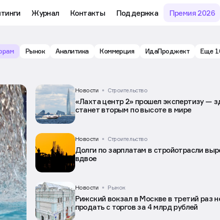
му обучению и аналитике рынка в личном кабинете риелтора
тинги
Журнал
Контакты
Поддержка
Премия 2026
орам
Рынок
Аналитика
Коммерция
ИдаПроджект
Еще 1
Новости
Строительство
«Лахта центр 2» прошел экспертизу — з
станет вторым по высоте в мире
Новости
Строительство
Долги по зарплатам в стройотрасли выр
вдвое
Новости
Рынок