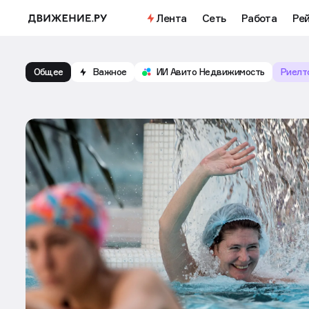
Важное
Откройте доступ к бесплатно
Лента
Сеть
Работа
Рей
Общее
Важное
ИИ Авито Недвижимость
Риелт
Движение.ру — журнал недвижимости