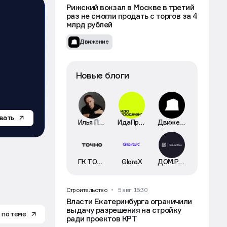
Рынок
5 авг, 16:53
Рижский вокзал в Москве в третий
раз не смогли продать с торгов за 4
млрд рублей
Движение
Новые блоги
вать
Илья Пискулин
ИдаПроджект
Движение
Реклама. Рекламодатель: ООО "ИДА ЛАЙТ", ИНН: 9728020841 erid
ГК ТОЧНО
GloraX
ДОМ.РФ Технологии
Строительство
5 авг, 16:30
Власти Екатеринбурга ограничили