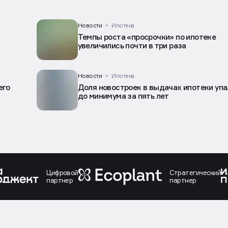
Новости
Ипотека
Темпы роста «просрочки» по ипотеке
увеличились почти в три раза
Новости
Ипотека
его
Доля новостроек в выдачах ипотеки упа
до минимума за пять лет
Цифровой
Стратегический
партнер
партнер