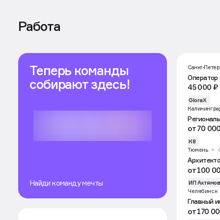
Работа
Теперь команды
Санкт-Пете
Оператор 
собирают здесь!
45 000 ₽
GloraX
Калинингра
Регионал
от 70 000
К8
Тюмень
Архитект
от 100 0
Найди команду мечты
ИП Ахтямо
Челябинск