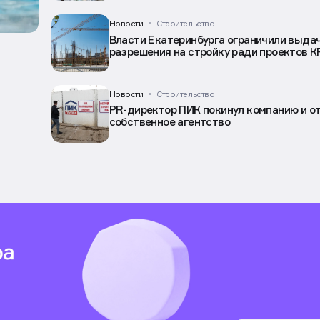
Рижский вокзал в Москве в третий раз н
продать с торгов за 4 млрд рублей
Новости
Строительство
Власти Екатеринбурга ограничили выда
разрешения на стройку ради проектов К
Новости
Строительство
PR-директор ПИК покинул компанию и о
собственное агентство