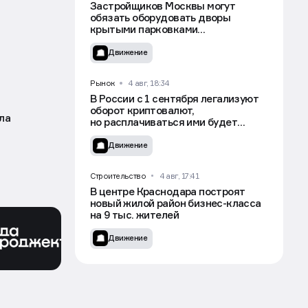
Рынок
5 авг, 09:34
Застройщиков Москвы могут
обязать оборудовать дворы
крытыми парковками
для самокатов — СМИ
Движение
Рынок
4 авг, 18:34
В России с 1 сентября легализуют
оборот криптовалют,
ла
но расплачиваться ими будет
нельзя
Движение
Строительство
4 авг, 17:41
В центре Краснодара построят
новый жилой район бизнес-класса
на 9 тыс. жителей
Цифровой
Стратегический
Движение
партнер
партнер