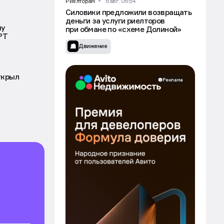
е смогли
Движение
Риелторам
6 авг, 06:54
Силовики предложили возвращать
деньги за услуги риелторов
чу
при обмане по «схеме Долиной»
РТ
Движение
ткрыл
Реклама