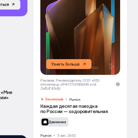
ться
Узнать больше
Реклама. Рекламодатель: ООО «КЕХ
еКоммерц», ИНН:7710668349 erid:
2W5zFJt3vBj
: «Мне
сии»
Эксклюзив
Рынок
Каждая десятая поездка
по России — оздоровительная
Движение