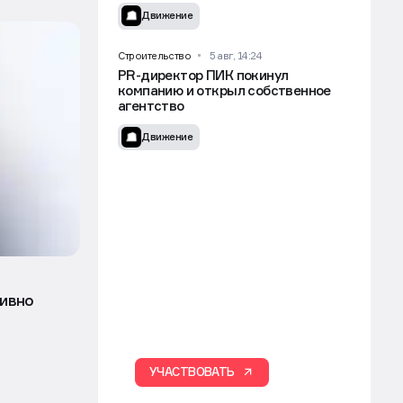
выдачу разрешения на стройку
 по теме
ради проектов КРТ
Движение
Строительство
5 авг, 14:24
PR-директор ПИК покинул
компанию и открыл собственное
агентство
Движение
тивно