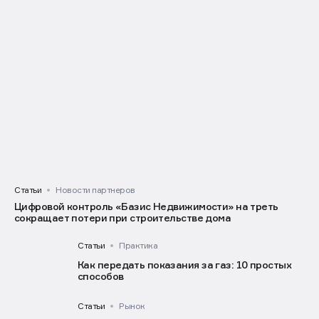
Городские пляжи Москвы: где купаться в 2026
году
Статьи
Новости партнеров
Цифровой контроль «Базис Недвижимости» на треть
сокращает потери при строительстве дома
Статьи
Практика
Как передать показания за газ: 10 простых
способов