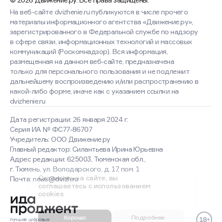
© 2026 Движение.ру. Все права защищены.
На веб-сайте dvizhenie.ru публикуются в числе прочего
материалы информационного агентства «Движение.ру»,
зарегистрированного в Федеральной службе по надзору
в сфере связи, информационных технологий и массовых
коммуникаций (Роскомнадзор). Вся информация,
размещенная на данном веб-сайте, предназначена
только для персонального пользования и не подлежит
дальнейшему воспроизведению и/или распространению в
какой-либо форме, иначе как с указанием ссылки на
dvizhenie.ru
Дата регистрации: 26 января 2024 г.
Серия ИА № ФС77-86707
Учредитель: ООО Движение.ру
Главный редактор: Силантьева Ирина Юрьевна
Оставаясь на сайте, вы
соглашаетесь с использованием
Адрес редакции: 625003, Тюменская обл.,
cookies
г. Тюмень, ул. Володарского, д. 17, пом. 1
Почта: news@dvizh.ru
Хорошо
Подробнее