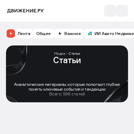
Откройте доступ к бесплатному обучению и
аналитике рынка в личном кабинете риелтора
Лента
Общее
Важное
ИИ Авито Недвиж
Медиа
Статьи
Статьи
Аналитические материалы, которые помогают глубже
понять ключевые события и тенденции
Всего: 596 статей