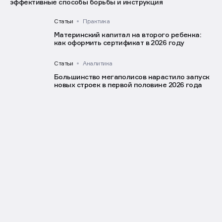
Статьи
Практика
Как избавиться от постельных клопов в квартире:
эффективные способы борьбы и инструкция
Статьи
Практика
Материнский капитал на второго ребенка:
как оформить сертификат в 2026 году
Статьи
Аналитика
Большинство мегаполисов нарастило запуск
новых строек в первой половине 2026 года