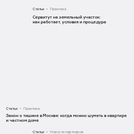
Статьи
Рынок
Ресурсный вопрос: как дефицит топлива
влияет на стройку и ЖКХ
Статьи
Практика
Сервитут на земельный участок:
как работает, условия и процедура
Статьи
Практика
Закон о тишине в Москве: когда можно шуметь в квартире