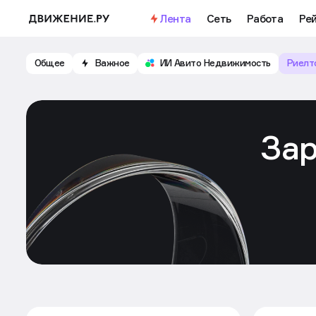
Лента
Сеть
Работа
Ре
Общее
Важное
ИИ Авито Недвижимость
Риелт
За