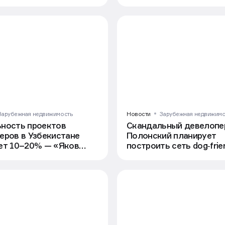
года
Зарубежная недвижимость
Новости
Зарубежная недвижимо
ность проектов
Скандальный девелопе
еров в Узбекистане
Полонский планирует
ет 10–20% — «Яков
построить сеть dog‑frie
еры»
отелей в Дубае