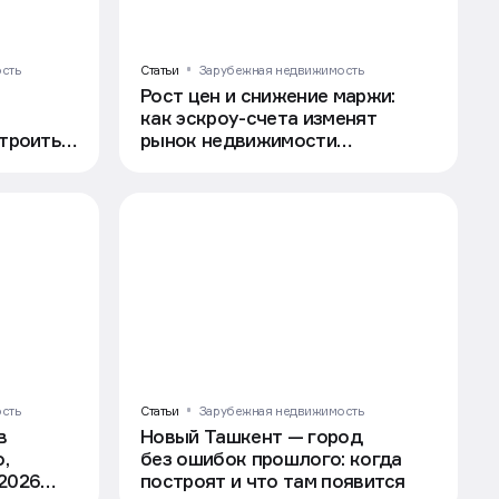
сть
Статьи
Зарубежная недвижимость
Рост цен и снижение маржи:
как эскроу-счета изменят
троить 6
рынок недвижимости
Узбекистана
сть
Статьи
Зарубежная недвижимость
в
Новый Ташкент — город
,
без ошибок прошлого: когда
2026
построят и что там появится