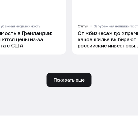
рубежная недвижимость
Статьи
Зарубежная недвижимост
мость в Гренландии:
От «бизнеса» до «прем
нятся цены из-за
какое жилье выбирают
та с США
российские инвесторы
в Узбекистане
Показать еще