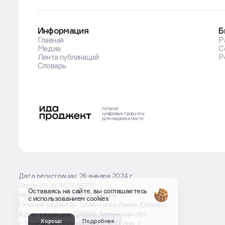
Информация
Б
Главная
Р
Медиа
С
Лента публикаций
Р
Словарь
лучшие
цифровые
продукты
для недвижимости
Дата регистрации: 26 января 2024 г.
Серия ИА № ФС77-86707
Оставаясь на сайте, вы соглашаетесь
Учредитель: ООО Движение.ру
с использованием cookies
Главный редактор: Силантьева Ирина Юрьевна
Адрес редакции: 625003, Тюменская обл.,
Хорошо
Подробнее
г. Тюмень, ул. Володарского, д. 17, пом. 1