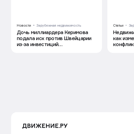
Новости
Зарубежная недвижимость
Статьи
За
Дочь миллиардера Керимова
Недвижи
подала иск против Швейцарии
как изме
из‑за инвестиций
конфлик
в недвижимость