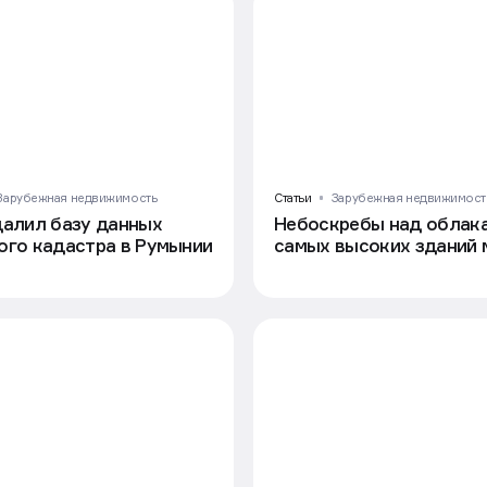
Зарубежная недвижимость
Статьи
Зарубежная недвижимост
далил базу данных
Небоскребы над облака
ого кадастра в Румынии
самых высоких зданий 