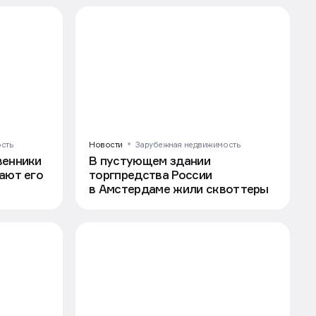
сть
Новости
Зарубежная недвижимость
венники
В пустующем здании
ают его
торгпредства России
в Амстердаме жили сквоттеры