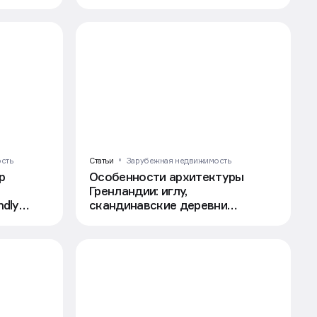
сть
Статьи
Зарубежная недвижимость
р
Особенности архитектуры
Гренландии: иглу,
ndly
скандинавские деревни
и разноцветные дома