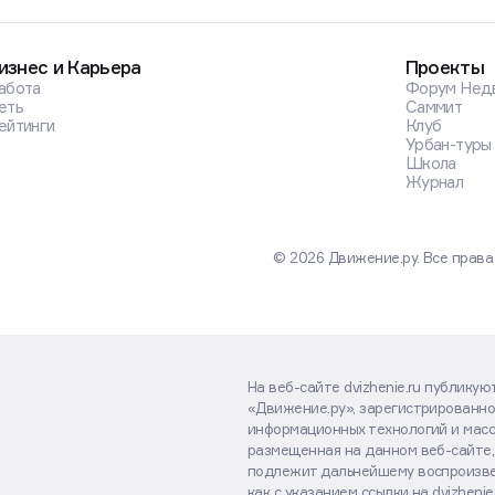
изнес и Карьера
Проекты
абота
Форум Нед
еть
Саммит
ейтинги
Клуб
Урбан-туры
Школа
Журнал
© 2026 Движение.ру. Все прав
На веб-сайте dvizhenie.ru публику
«Движение.ру», зарегистрированно
информационных технологий и масс
размещенная на данном веб-сайте,
подлежит дальнейшему воспроизве
как с указанием ссылки на dvizhenie