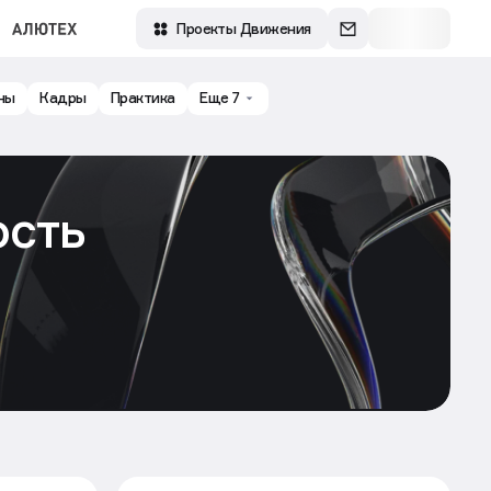
Проекты Движения
ны
Кадры
Практика
Еще 7
сть