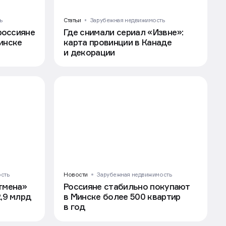
ь
Статьи
Зарубежная недвижимость
 россияне
Где снимали сериал «Извне»:
инске
карта провинции в Канаде
и декорации
сть
Новости
Зарубежная недвижимость
тмена»
Россияне стабильно покупают
,9 млрд
в Минске более 500 квартир
в год