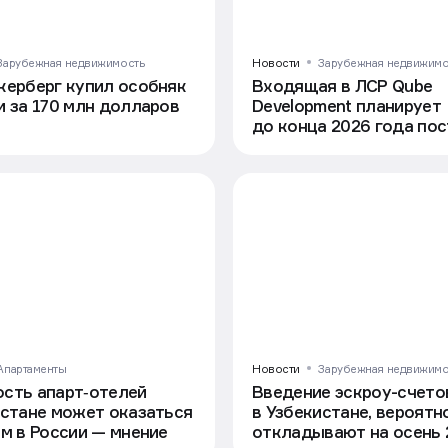
Зарубежная недвижимость
Новости
Зарубежная недвижимо
керберг купил особняк
Входящая в ЛСР Qube
и за 170 млн долларов
Development планирует
до конца 2026 года пос
проектов в ОАЭ
Апартаменты
Новости
Зарубежная недвижимо
сть апарт‑отелей
Введение эскроу-счето
истане может оказаться
в Узбекистане, вероятно
ем в России — мнение
откладывают на осень 