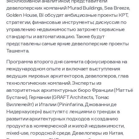
эксклюзивной аналитикой; представители
девелоперских компаний Murad Buildings, Sea Breeze,
Golden House, BI обсудят амбициозные проекты КРТ,
стратегии, финансовые инструменты; дискуссия по
управлению недвижимостью затронет сервисные
стандарты и автоматизацию. Также будут
представлены самые яркие девелоперские проекты
Ташкента.
Программа второго дня саммита сфокусирована на
международном опыте и включает выступления
ведущих мировых архитекторов, девелоперов, глав
технологических компаний. Эксперты из
авторитетных архитектурных бюро Франции (Маттьё
Бустани), Германии (GRAFT Architects, Томас
Виллемейт) и Италии (Pininfarina, Джованни де
Нидерхаусерн) выступят с лекциями о трендах в
развитии архитектурных подходов к созданию
продукта в коммерческой и жилой недвижимости,
mixed-use, городской среде. Девелоперы из Китая,