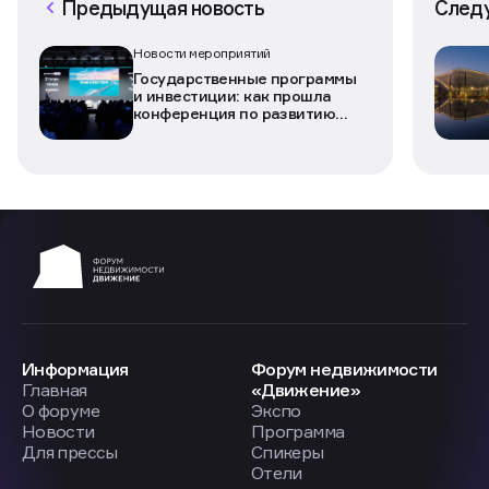
Предыдущая новость
След
Новости мероприятий
Государственные программы
и инвестиции: как прошла
конференция по развитию
исторических территорий,
Крыма и Севастополя
Информация
Форум недвижимости
Главная
«Движение»
О форуме
Экспо
Новости
Программа
Для прессы
Спикеры
Отели