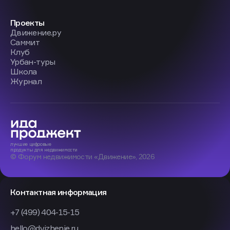
Проекты
Движение.ру
Саммит
Клуб
Урбан-туры
Школа
Журнал
лучшие
цифровые
продукты
для недвижимости
© Форум недвижимости «Движение», 2026
Контактная информация
+7 (499) 404-15-15
hello@dvizhenie.ru