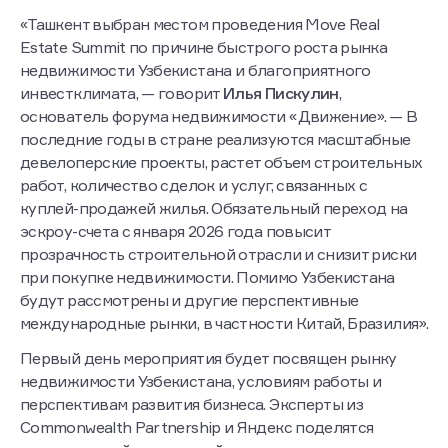
«Ташкент выбран местом проведения Move Real
Estate Summit по причине быстрого роста рынка
недвижимости Узбекистана и благоприятного
инвестклимата, — говорит
Илья Пискулин
,
основатель форума недвижимости «Движение». — В
последние годы в стране реализуются масштабные
девелоперские проекты, растет объем строительных
работ, количество сделок и услуг, связанных с
куплей-продажей жилья. Обязательный переход на
эскроу-счета с января 2026 года повысит
прозрачность строительной отрасли и снизит риски
при покупке недвижимости. Помимо Узбекистана
будут рассмотрены и другие перспективные
международные рынки, в частности Китай, Бразилия».
Первый день мероприятия будет посвящен рынку
недвижимости Узбекистана, условиям работы и
перспективам развития бизнеса. Эксперты из
Commonwealth Partnership и Яндекс поделятся