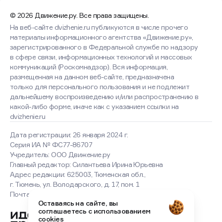
© 2026 Движение.ру. Все права защищены.
На веб-сайте dvizhenie.ru публикуются в числе прочего
материалы информационного агентства «Движение.ру»,
зарегистрированного в Федеральной службе по надзору
в сфере связи, информационных технологий и массовых
коммуникаций (Роскомнадзор). Вся информация,
размещенная на данном веб-сайте, предназначена
только для персонального пользования и не подлежит
дальнейшему воспроизведению и/или распространению в
какой-либо форме, иначе как с указанием ссылки на
dvizhenie.ru
Дата регистрации: 26 января 2024 г.
Серия ИА № ФС77-86707
Учредитель: ООО Движение.ру
Главный редактор: Силантьева Ирина Юрьевна
Адрес редакции: 625003, Тюменская обл.,
г. Тюмень, ул. Володарского, д. 17, пом. 1
Оставаясь на сайте, вы
Почта: news@dvizh.ru
соглашаетесь с использованием
cookies