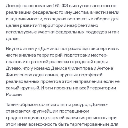
Дом.рф на основании 161-ФЗ выступает агентом по
реализации федерального имущества, в части земли
и недвижимости, его задача вовлекать в оборот для
целей развития территорий неэффективно
используемые участки федеральных подведов и так
далее.
Вкупе с этим у «Домика» потрясающая экспертиза в
части анализа территорий, подготовки мастер-
планов и стратегий развития городской среды.
Думаю, что у команд Дениса Филиппова и Антона
Финогенова один самых крупных портфелей
реализованных проектов этом направлении, если не
самый крупный. И эти проекты на всей территории
России.
Таким образом, сочетая опыт и ресурс, «Домик»
становится крупнейшим поставщиком
градпотенциала для целей развития регионов, при
этом имея возможность быть таргетированным, для