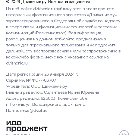
© 2026 Движение.ру. Все права защищены.
На веб-сайте dvizhenie.ru публикуются в числе прочего
материалы информационного агентства «Движение.ру»,
зарегистрированного в Федеральной службе по надзору
в сфере связи, информационных технологий и массовых
коммуникаций (Роскомнадзор). Вся информация,
размещенная на данном веб-сайте, предназначена
только для персонального пользования и не подлежит
дальнейшему воспроизведению и/или распространению в
какой-либо форме, иначе как с указанием ссылки на
dvizhenie.ru
Дата регистрации: 26 января 2024 г.
Серия ИА № ФС77-86707
Учредитель: ООО Движение.ру
Главный редактор: Силантьева Ирина Юрьевна
Адрес редакции: 625003, Тюменская обл.,
г. Тюмень, ул. Володарского, д. 17, пом. 1
Оставаясь на сайте, вы
Почта: news@dvizh.ru
соглашаетесь с использованием
cookies
Хорошо
Подробнее
лучшие
цифровые