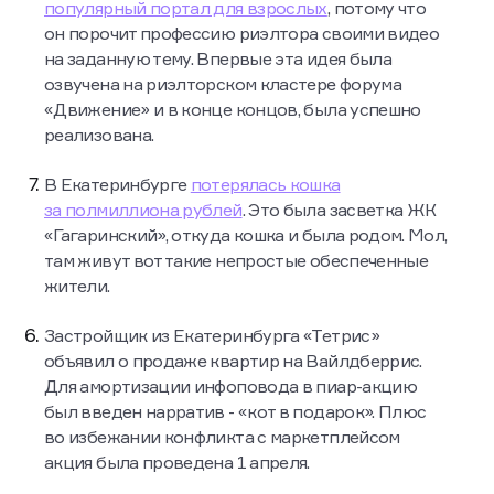
популярный портал для взрослых
, потому что
он порочит профессию риэлтора своими видео
на заданную тему. Впервые эта идея была
озвучена на риэлторском кластере форума
«Движение» и в конце концов, была успешно
реализована.
В Екатеринбурге
потерялась кошка
за полмиллиона рублей
. Это была засветка ЖК
«Гагаринский», откуда кошка и была родом. Мол,
там живут вот такие непростые обеспеченные
жители.
Застройщик из Екатеринбурга «Тетрис»
объявил о продаже квартир на Вайлдберрис.
Для амортизации инфоповода в пиар-акцию
был введен нарратив - «кот в подарок». Плюс
во избежании конфликта с маркетплейсом
акция была проведена 1 апреля.