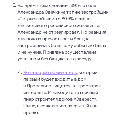
Во время празднования 895-го гола
Александра Овечкина тот же застройщик
«Тетрис» объявил о 89,5% скидке
для великого российского хоккеиста.
Александр не отреагировал. Но реакция
для показа причастности бренда
застройщика к большому событию была
и не нужна. Привязка осуществлена
успешно и без бюджета на звезду.
Кот-прораб обживатель
, который
первый будет входить в дом
в Ярославле - ищется на просторах
интернета. И находится отличный
пиар строителя домов «Эверест».
Ныне, к сожалению, закрытый как
проект.