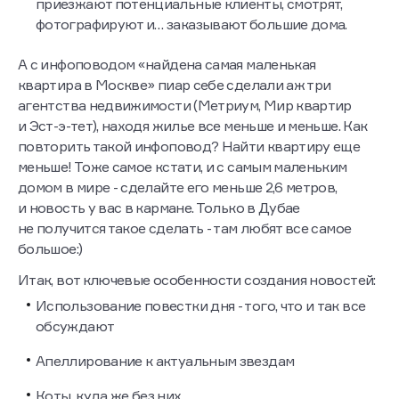
приезжают потенциальные клиенты, смотрят,
фотографируют и… заказывают большие дома.
А с инфоповодом «найдена самая маленькая
квартира в Москве» пиар себе сделали аж три
агентства недвижимости (Метриум, Мир квартир
и Эст-э-тет), находя жилье все меньше и меньше. Как
повторить такой инфоповод? Найти квартиру еще
меньше! Тоже самое кстати, и с самым маленьким
домом в мире - сделайте его меньше 2,6 метров,
и новость у вас в кармане. Только в Дубае
не получится такое сделать - там любят все самое
большое:)
Итак, вот ключевые особенности создания новостей:
Использование повестки дня - того, что и так все
обсуждают
Апеллирование к актуальным звездам
Коты, куда же без них