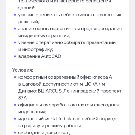
технического и инженерного оснащения
зданий;
умение оценивать себестоимость проектных
решений;
знание основ маркетинга и продаж, создания
имиджевых стратегий;
умение оперативно собирать презентации
и инфографику;
владение AutoCAD
Условия:
комфортный современный офис класса А
в шаговой доступности от м. ЦСКА / м.
Динамо: БЦ ARCUS, Ленинградский проспект
37А;
официальная заработная плата и ежегодная
индексация;
идеальный work-life balance: гибкий подход
к графику и режиму работы;
свободный дресс- код;