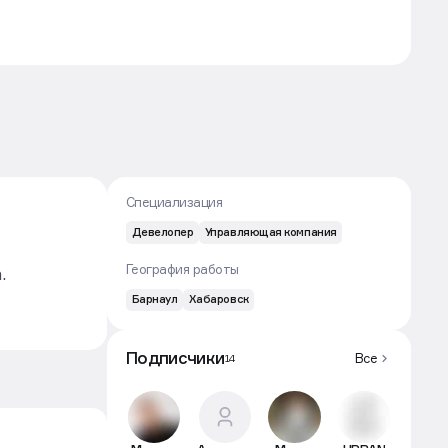
Специализация
Девелопер
Управляющая компания
География работы
а.
Барнаул
Хабаровск
ышли за
 выход в
Подписчики
Все
14
 по