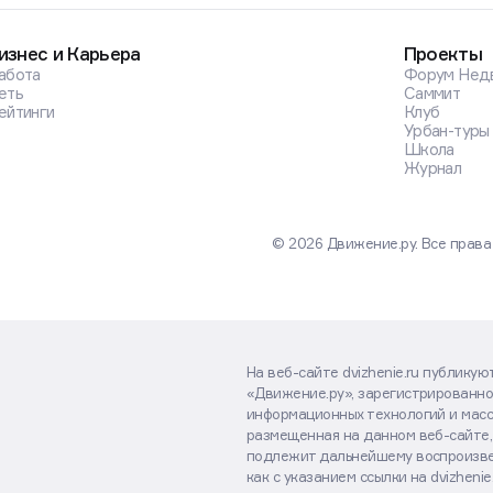
изнес и Карьера
Проекты
абота
Форум Нед
еть
Саммит
ейтинги
Клуб
Урбан-туры
Школа
Журнал
© 2026 Движение.ру. Все прав
На веб-сайте dvizhenie.ru публику
«Движение.ру», зарегистрированно
информационных технологий и масс
размещенная на данном веб-сайте,
подлежит дальнейшему воспроизве
как с указанием ссылки на dvizhenie