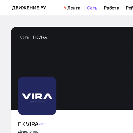
Лента
Сеть
Работа
Ре
Сеть
ГК VIRA
ГК VIRA
Девелопер