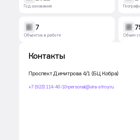
объему сделок по версии Сбера, 2024;
Год основания
Географ
Победитель международной премии PROESTA
комфорт-класса»! 2025 г
Победитель 2025 года премии Коммерсант “
7
7
Awards в номинации “Лучшая жилая недвижим
2025 году.
Объектов в работе
Объем с
Присоединяйтесь к VIRA, давайте строит
Контакты
Проспект Димитрова 4/1 (БЦ Кобра)
+7 (923) 114-40-10
personal@vira-stroy.ru