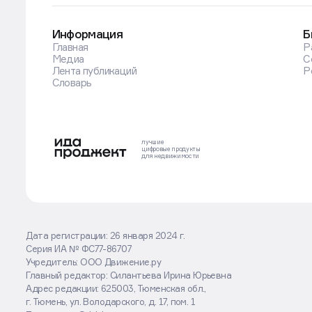
Информация
Б
Главная
Р
Медиа
С
Лента публикаций
Р
Словарь
лучшие
цифровые
продукты
для недвижимости
Дата регистрации: 26 января 2024 г.
Серия ИА № ФС77-86707
Оставаясь на сайте, вы соглашаетесь
Учредитель: ООО Движение.ру
с использованием cookies
Главный редактор: Силантьева Ирина Юрьевна
Адрес редакции: 625003, Тюменская обл.,
Хорошо
Подробнее
г. Тюмень, ул. Володарского, д. 17, пом. 1