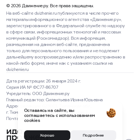
© 2026 Движение.ру. Все права защищены.
На веб-сайте dvizhenie.ru публикуются в числе прочего
материалы информационного агентства «Движение.ру»,
зарегистрированного в Федеральной службе по надзору
в сфере связи, информационных технологий и массовых
коммуникаций (Роскомнадзор). Вся информация,
размещенная на данном веб-сайте, предназначена
только для персонального пользования и не подлежит
дальнейшему воспроизведению и/или распространению в
какой-либо форме, иначе как с указанием ссылки на
dvizhenie.ru
Дата регистрации: 26 января 2024 г.
Серия ИА № ФС77-86707
Учредитель: ООО Движение.ру
Главный редактор: Силантьева Ирина Юрьевна
Оставаясь на сайте, вы
соглашаетесь с использованием
Адрес редакции: 625003, Тюменская обл.,
cookies
г. Тюмень, ул. Володарского, д. 17, пом. 1
Почта: news@dvizh.ru
Хорошо
Подробнее