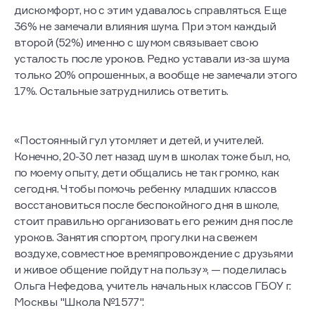
37% добавили, что тоже испытывали акустический
дискомфорт, но с этим удавалось справляться. Еще
36% не замечали влияния шума. При этом каждый
второй (52%) именно с шумом связывает свою
усталость после уроков. Редко уставали из-за шума
только 20% опрошенных, а вообще не замечали этого
17%. Остальные затруднились ответить.
«Постоянный гул утомляет и детей, и учителей.
Конечно, 20-30 лет назад шум в школах тоже был, но,
по моему опыту, дети общались не так громко, как
сегодня. Чтобы помочь ребенку младших классов
восстановиться после беспокойного дня в школе,
стоит правильно организовать его режим дня после
уроков. Занятия спортом, прогулки на свежем
воздухе, совместное времяпровождение с друзьями
и живое общение пойдут на пользу», — поделилась
Ольга Нефедова, учитель начальных классов ГБОУ г.