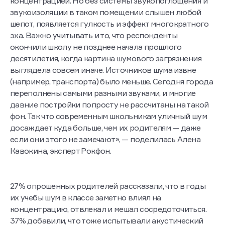
привыкают к учебе и могут испытывать сложности с
концентрацией. Но без системы звукопоглощения и
звукоизоляции в таком помещении слышен любой
шепот, появляется гулкость и эффект многократного
эха. Важно учитывать и то, что респонденты
окончили школу не позднее начала прошлого
десятилетия, когда картина шумового загрязнения
выглядела совсем иначе. Источников шума извне
(например, транспорта) было меньше. Сегодня города
переполнены самыми разными звуками, и многие
давние постройки попросту не рассчитаны на такой
фон. Так что современным школьникам уличный шум
досаждает куда больше, чем их родителям — даже
если они этого не замечают», — поделилась Алена
Кавокина, эксперт Рокфон.
27% опрошенных родителей рассказали, что в годы
их учебы шум в классе заметно влиял на
концентрацию, отвлекал и мешал сосредоточиться.