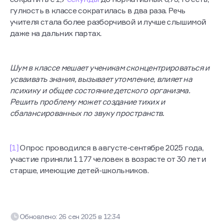
время реверберации (эхо в помещении) удалось
сократить с 1,7
секунды
до нормативных 0,75, то есть,
гулкость в классе сократилась в два раза. Речь
учителя стала более разборчивой и лучше слышимой
даже на дальних партах.
Шум в классе мешает ученикам сконцентрироваться и
усваивать знания, вызывает утомление, влияет на
психику и общее состояние детского организма.
Решить проблему может создание тихих и
сбалансированных по звуку пространств.
[1]
Опрос проводился в августе-сентябре 2025 года,
участие приняли 1 177 человек в возрасте от 30 лет и
старше, имеющие детей-школьников.