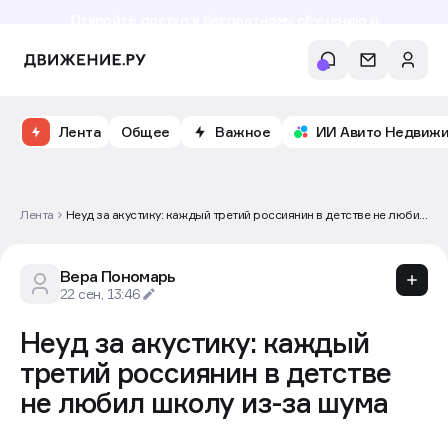
Откройте доступ к бесплатному обучению и
аналитике рынка в личном кабинете риелтора
Лента
Общее
Важное
ИИ Авито Недвиж
Лента
Неуд за акустику: каждый третий россиянин в детстве не любил
школу из-за шума
Вера Пономарь
22 сен, 13:46
Неуд за акустику: каждый
третий россиянин в детстве
не любил школу из-за шума