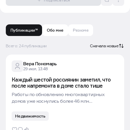
Подписаться
Публикации
Обо мне
Резюме
58
Всего: 24 публикации
Сначала новые
Вера Пономарь
29 июл, 13:48
Каждый шестой россиянин заметил, что
Понятно
после капремонта в доме стало тише
Работы по обновлению многоквартирных
домов уже коснулись более 46 млн
жителейЗа первую половину 2026 года
в России капитально отремонтировали 5,3 тыс.
Недвижимость
многоквартирных домов. Таким образом, всего