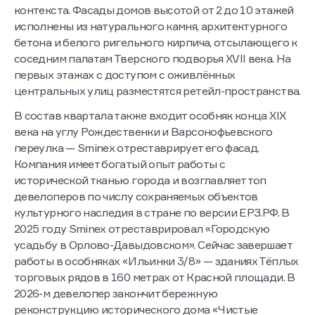
контекста. Фасады домов высотой от 2 до 10 этажей
исполнены из натурального камня, архитектурного
бетона и белого ригельного кирпича, отсылающего к
соседним палатам Тверского подворья XVII века. На
первых этажах с доступом с оживлённых
центральных улиц разместятся ретейл-пространства.
В состав квартала также входит особняк конца XIX
века на углу Рождественки и Варсонофьевского
переулка — Sminex отреставрирует его фасад.
Компания имеет богатый опыт работы с
исторической тканью города и возглавляет топ
девелоперов по числу сохраняемых объектов
культурного наследия в стране по версии ЕРЗ.РФ. В
2025 году Sminex отреставрировал «Городскую
усадьбу в Орлово-Давыдовском». Сейчас завершает
работы в особняках «Ильинки 3/8» — зданиях Тёплых
торговых рядов в 160 метрах от Красной площади. В
2026-м девелопер закончит бережную
реконструкцию исторического дома «Чистые