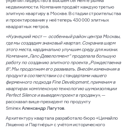
укрепил лидерство в высшем сегменте рынка
недвижимости. Компания продаёт каждую третью
элитную квартиру в Москве. В стадии строительства
и проектирования у неё теперь 430 000 элитных
квадратных метров.
«Кузнецкий мост — особенный район центра Москвы,
где мы создадим знаковый квартал. Сохранив шарм
этого места, кардинально улучшим среду для жизни.
Компания „Галс-Девелопмент“ проделала большую
работу по созданию элитного проекта „Рождественка
8“. Мы продолжим его развивать. Внесём изменения в
продукт в соответствии со стандартами нашего
фирменного подхода Fine Development, применим в
квартирах комплексную технологию шумоизоляции
Perfect Silence и выведем проект в продажу»
, —
рассказал вице-президент по продукту
Sminex
Александр Лагутов
.
Архитектуру квартала разработало бюро «Цимайло
Ляшенко и Партнёры» с учётом исторического