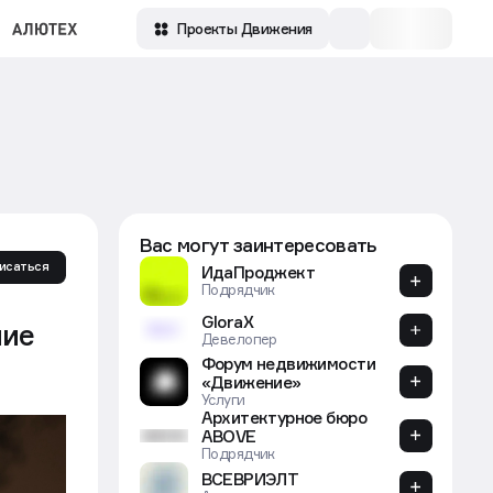
Проекты Движения
Вас могут заинтересовать
исаться
ИдаПроджект
Подрядчик
GloraX
ние
Девелопер
Форум недвижимости
«Движение»
Услуги
ООО "Архитектор Групп"
Поставщик
ДарСтрой
Девелопер