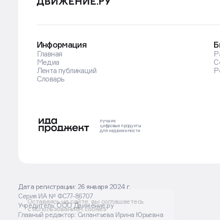
Информация
Б
Главная
Р
Медиа
С
Лента публикаций
Р
Словарь
лучшие
цифровые
продукты
для недвижимости
Дата регистрации: 26 января 2024 г.
Серия ИА № ФС77-86707
Оставаясь на сайте, вы соглашаетесь
Учредитель: ООО Движение.ру
с использованием cookies
Главный редактор: Силантьева Ирина Юрьевна