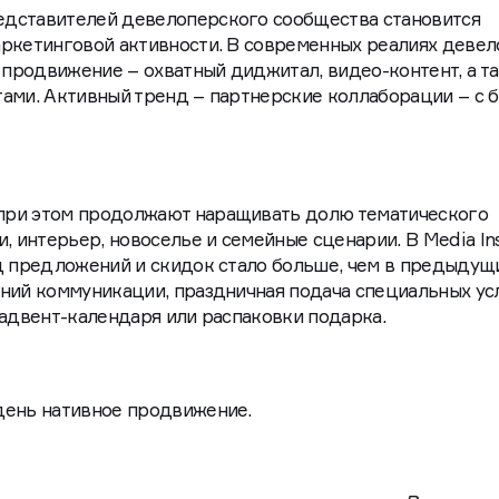
дставителей девелоперского сообщества становится
аркетинговой активности. В современных реалиях деве
продвижение – охватный диджитал, видео-контент, а т
ами. Активный тренд – партнерские коллаборации – с 
при этом продолжают наращивать долю тематического
, интерьер, новоселье и семейные сценарии. В Media Ins
од предложений и скидок стало больше, чем в предыдущ
ний коммуникации, праздничная подача специальных ус
 адвент-календаря или распаковки подарка.
день нативное продвижение.