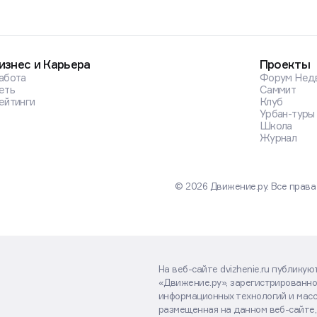
изнес и Карьера
Проекты
абота
Форум Нед
еть
Саммит
ейтинги
Клуб
Урбан-туры
Школа
Журнал
© 2026 Движение.ру. Все прав
На веб-сайте dvizhenie.ru публику
«Движение.ру», зарегистрированно
информационных технологий и масс
размещенная на данном веб-сайте,