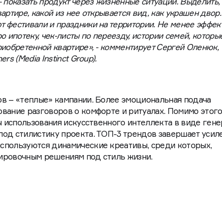
 показать продукт через жизненные ситуации. Выделить, 
артире, какой из нее открывается вид, как украшен двор.
 фестивали и праздники на территории. Не менее эффек
о ипотеку, чек-листы по переезду, истории семей, которы
риобретенной квартире», - комментирует Сергей Оленюк,
s (Media Instinct Group).
в – «теплые» кампании. Более эмоциональная подача
вание разговоров о комфорте и ритуалах. Помимо этого
ты использования искусственного интеллекта в виде ген
од стилистику проекта. ТОП-3 трендов завершает усил
спользуются динамические креативы, среди которых,
ировочным решениям под стиль жизни.