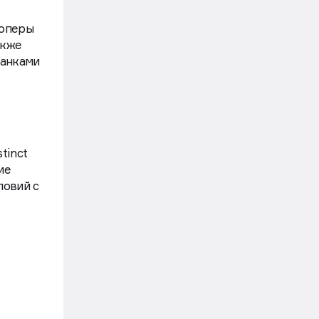
лоперы
акже
банками
tinct
ие
ловий с