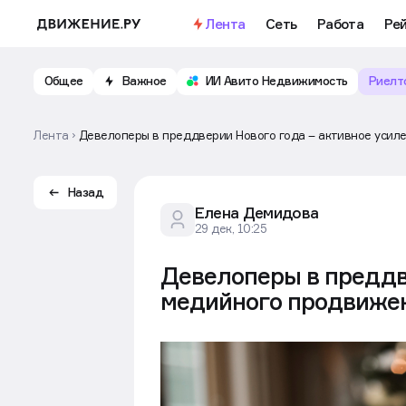
Лента
Сеть
Работа
Ре
Общее
Важное
ИИ Авито Недвижимость
Риелт
Лента
Девелоперы в преддверии Нового года – активное усил
Назад
Елена Демидова
29 дек, 10:25
Девелоперы в преддв
медийного продвиже