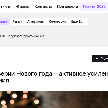
йтинги
Журнал
Контакты
Поддержка
Премия 2026
орам
Рынок
Аналитика
Коммерция
Еще 11
ение медийного продвижения
Подп
ерии Нового года – активное усиле
ния