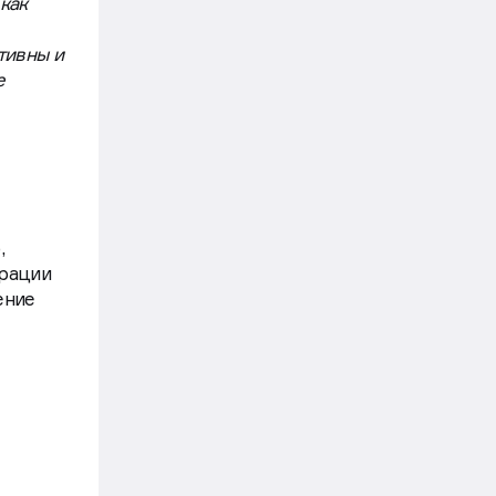
как
тивны и
е
,
ерации
ение