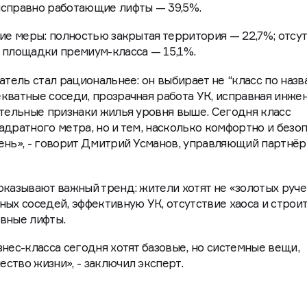
ость?» россияне ответили ещё более однозначно: нормал
пасность района, где расположен ЖК — 52,9%; ответств
исправно работающие лифты — 39,5%.
кие меры: полностью закрытая территория — 22,7%; отсу
 площадки премиум-класса — 15,1%.
атель стал рациональнее: он выбирает не “класс по назва
кватные соседи, прозрачная работа УК, исправная инже
ательные признаки жилья уровня выше. Сегодня класс
адратного метра, но и тем, насколько комфортно и безо
ень», - говорит Дмитрий Усманов, управляющий партнёр
оказывают важный тренд: жители хотят не «золотых руче
ных соседей, эффективную УК, отсутствие хаоса и строи
вные лифты.
нес-класса сегодня хотят базовые, но системные вещи,
ство жизни», - заключил эксперт.