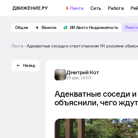
Важное
Откройте доступ к бесплатно
Лента
Сеть
Работа
Ре
Общее
Важное
ИИ Авито Недвижимость
Риелт
Лента
Адекватные соседи и ответственная УК: россияне объясн
Назад
Дмитрий Кот
29 дек, 14:03
Адекватные соседи и 
объяснили, чего жду