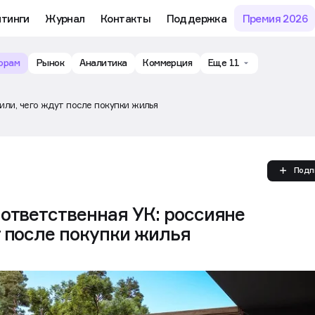
му обучению и аналитике рынка в личном кабинете риелтора
йтинги
Журнал
Контакты
Поддержка
Премия 2026
орам
Рынок
Аналитика
Коммерция
Еще 11
или, чего ждут после покупки жилья
Подп
ответственная УК: россияне
т после покупки жилья