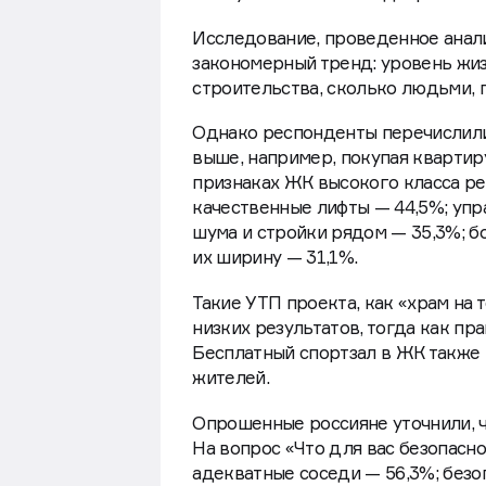
Свежий опрос показал, что для ж
и отсутствие хаоса во дворе.
Исследование, проведенное анал
закономерный тренд: уровень жиз
строительства, сколько людьми, 
Однако респонденты перечислили
выше, например, покупая квартиру
признаках ЖК высокого класса ре
качественные лифты — 44,5%; уп
шума и стройки рядом — 35,3%; б
их ширину — 31,1%.
Такие УТП проекта, как «храм на 
низких результатов, тогда как п
Бесплатный спортзал в ЖК также
жителей.
Опрошенные россияне уточнили, ч