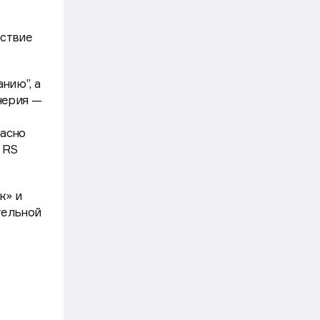
ьные,
енная
тствие
нию”, а
нерия —
пасно
 RS
к» и
тельной