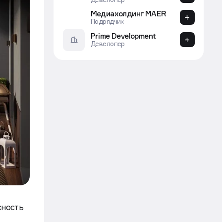
Агентство
ГК Европея
Девелопер
Медиахолдинг MAER
Подрядчик
Prime Development
Девелопер