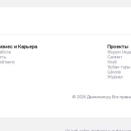
изнес и Карьера
Проекты
абота
Форум Нед
еть
Саммит
ейтинги
Клуб
Урбан-туры
Школа
Журнал
© 2026 Движение.ру. Все прав