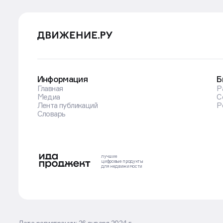
Информация
Б
Главная
Р
Медиа
С
Лента публикаций
Р
Словарь
лучшие
цифровые
продукты
для недвижимости