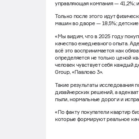
На вопрос «Что для вас безопасн
адекватные соседи — 56,3%; безо
управляющая компания — 41,2%; 
Только после этого идут физичес
машин во дворе — 18,5%; детские
«Мы видим, что в 2025 году покуп
качество ежедневного опыта. Аде
всё это воспринимается как обяз
определяется не только ценой кв
человек чувствует себя каждый д
Group, «Павлово 3».
Такие результаты исследования п
дизайнерских решений, а адекват
пыли, нормальные дороги и испра
«По факту покупатели квартир биз
которые формируют реальное каче