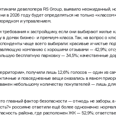
ителей, помимо красивого лобби, важны порядок, безопа
итиками девелопера RS Group, выявило неожиданный, н
ни в 2026 году будет определяться не только «классом
порядком и управлением.
 требования к застройщику, если они выбирают жилье к
 в домах бизнес- и премиум-класса. Так, на вопрос о кл
спонденты чаще всего выбирали: красивые и чистые по
равляющую компанию с хорошими отзывами — 42,9%; отс
ольшую бесплатную парковку — 34,5%; качественные до
территории», получили лишь 12,6% голосов — один из са
рактичные и повседневные вещи оказались в явном приор
 важен небольшому количеству покупателей — лишь для
то главный фактор безопасности — отнюдь не заборы, а 