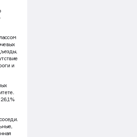
сность
о
»
лассом
ючевых
дъезды,
утствие
роги и
мых
итете.
 26,1%
соседи.