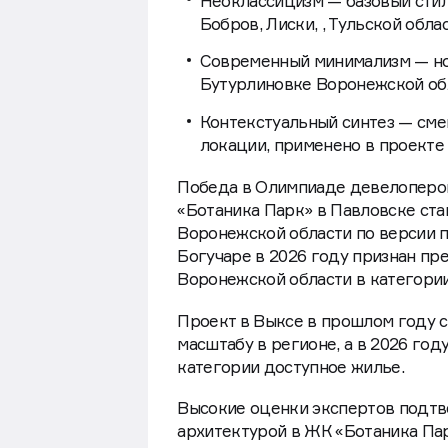
Неоклассицизм — базовый стил
Бобров, Лиски, , Тульской обла
Современный минимализм — но
Бутурлиновке Воронежской об
Контекстуальный синтез — сме
локации, применено в проекте
Победа в Олимпиаде девелоперо
«Ботаника Парк» в Павловске ст
Воронежской области по версии 
Богучаре в 2026 году признан п
Воронежской области в категории
Проект в Выксе в прошлом году с
масштабу в регионе, а в 2026 го
категории доступное жилье.
Высокие оценки экспертов подтв
архитектурой в ЖК «Ботаника Парк