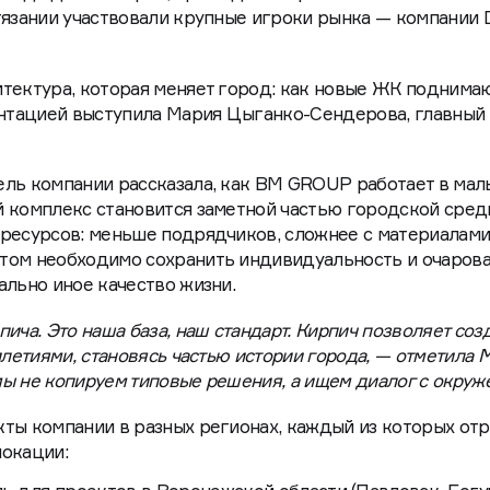
тязании участвовали крупные игроки рынка — компании 
тектура, которая меняет город: как новые ЖК поднима
ентацией выступила Мария Цыганко-Сендерова, главный
ель компании рассказала, как BM GROUP работает в мал
 комплекс становится заметной частью городской сред
ресурсов: меньше подрядчиков, сложнее с материалами
том необходимо сохранить индивидуальность и очаров
ально иное качество жизни.
ича. Это наша база, наш стандарт. Кирпич позволяет соз
илетиями, становясь частью истории города, — отметила 
ы не копируем типовые решения, а ищем диалог с окруж
ты компании в разных регионах, каждый из которых от
локации: