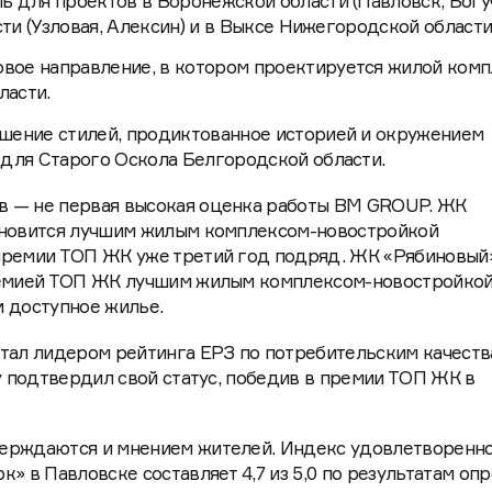
ь для проектов в Воронежской области (Павловск, Богу
сти (Узловая, Алексин) и в Выксе Нижегородской области
вое направление, в котором проектируется жилой комп
ласти.
шение стилей, продиктованное историей и окружением
 для Старого Оскола Белгородской области.
в — не первая высокая оценка работы BM GROUP. ЖК
ановится лучшим жилым комплексом-новостройкой
премии ТОП ЖК уже третий год подряд. ЖК «Рябиновый
ремией ТОП ЖК лучшим жилым комплексом-новостройкой
 доступное жилье.
тал лидером рейтинга ЕРЗ по потребительским качеств
ду подтвердил свой статус, победив в премии ТОП ЖК в
ерждаются и мнением жителей. Индекс удовлетворенн
» в Павловске составляет 4,7 из 5,0 по результатам оп