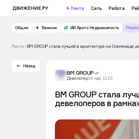
Важное
Откройте доступ к бесплатно
Лента
Сеть
Работа
Ре
Общее
Важное
ИИ Авито Недвижимость
Риелт
Лента
BM GROUP стала лучшей в архитектуре на Олимпиаде д
Назад
BM GROUP
Девелопер
16 мар, 12:10
BM GROUP стала лучш
девелоперов в рамка