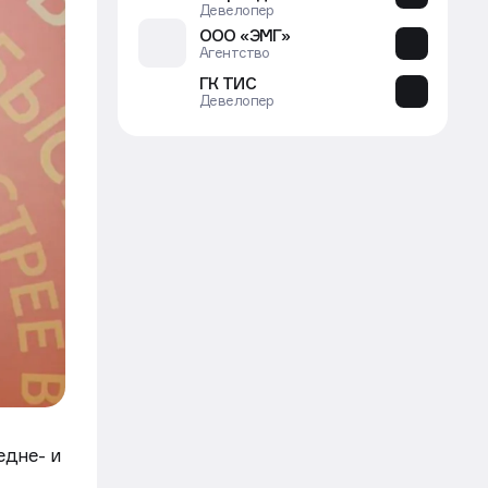
Девелопер
ООО «ЭМГ»
Агентство
ГК ТИС
Девелопер
едне- и