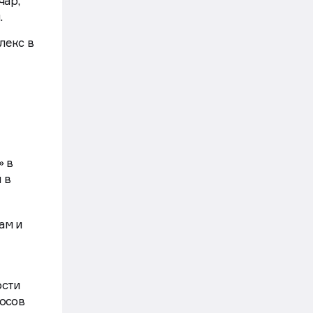
чар,
.
лекс в
» в
 в
ам и
ости
росов