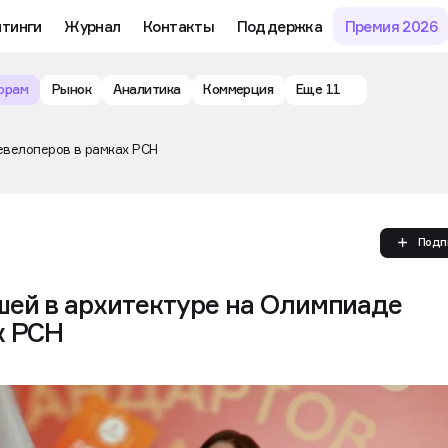
му обучению и аналитике рынка в личном кабинете риелтора
йтинги
Журнал
Контакты
Поддержка
Премия 2026
орам
Рынок
Аналитика
Коммерция
Еще 11
евелоперов в рамках РСН
Подп
ей в архитектуре на Олимпиаде
х РСН