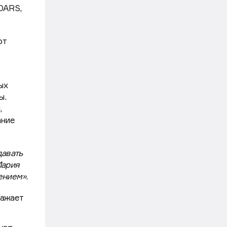
DARS,
ют
ых
ы.
,
ание
давать
Мария
ением».
ражает