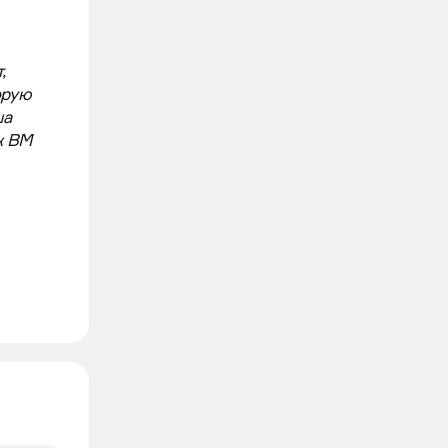
,
орую
ша
ж BM