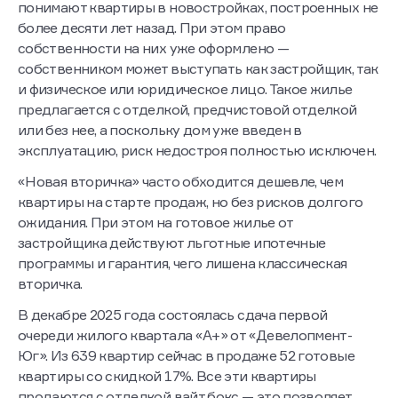
понимают квартиры в новостройках, построенных не
более десяти лет назад. При этом право
собственности на них уже оформлено —
собственником может выступать как застройщик, так
и физическое или юридическое лицо. Такое жилье
предлагается с отделкой, предчистовой отделкой
или без нее, а поскольку дом уже введен в
эксплуатацию, риск недостроя полностью исключен.
«Новая вторичка» часто обходится дешевле, чем
квартиры на старте продаж, но без рисков долгого
ожидания. При этом на готовое жилье от
застройщика действуют льготные ипотечные
программы и гарантия, чего лишена классическая
вторичка.
В декабре 2025 года состоялась сдача первой
очереди жилого квартала «А+» от «Девелопмент-
Юг». Из 639 квартир сейчас в продаже 52 готовые
квартиры со скидкой 17%. Все эти квартиры
продаются с отделкой вайт бокс — это позволяет