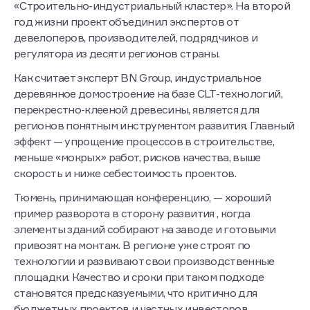
«Строительно-индустриальный кластер». На второй
год жизни проект объединил экспертов от
девелоперов, производителей, подрядчиков и
регулятора из десяти регионов страны.
Как считает эксперт BN Group, индустриальное
деревянное домостроение на базе CLT-технологий,
перекрестно-клееной древесины, является для
регионов понятным инструментом развития. Главный
эффект — упрощение процессов в строительстве,
меньше «мокрых» работ, рисков качества, выше
скорость и ниже себестоимость проектов.
Тюмень, принимающая конференцию, — хороший
пример разворота в сторону развития , когда
элементы зданий собирают на заводе и готовыми
привозят на монтаж. В регионе уже строят по
технологии и развивают свои производственные
площадки. Качество и сроки при таком подходе
становятся предсказуемыми, что критично для
бюджетных проектов и частных инвесторов.