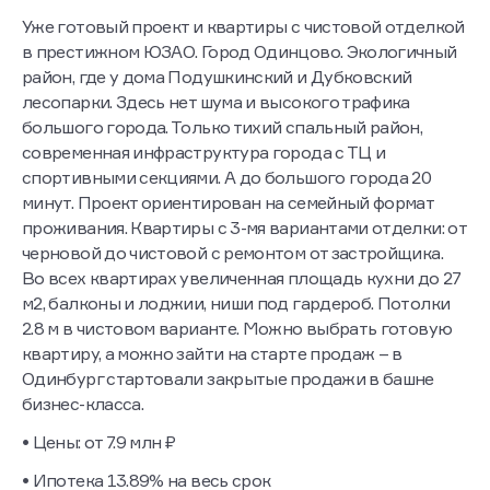
Уже готовый проект и квартиры с чистовой отделкой
в престижном ЮЗАО. Город Одинцово. Экологичный
район, где у дома Подушкинский и Дубковский
лесопарки. Здесь нет шума и высокого трафика
большого города. Только тихий спальный район,
современная инфраструктура города с ТЦ и
спортивными секциями. А до большого города 20
минут. Проект ориентирован на семейный формат
проживания. Квартиры с 3-мя вариантами отделки: от
черновой до чистовой с ремонтом от застройщика.
Во всех квартирах увеличенная площадь кухни до 27
м2, балконы и лоджии, ниши под гардероб. Потолки
2.8 м в чистовом варианте. Можно выбрать готовую
квартиру, а можно зайти на старте продаж – в
Одинбург стартовали закрытые продажи в башне
бизнес-класса.
• Цены: от 7.9 млн ₽
• Ипотека 13.89% на весь срок