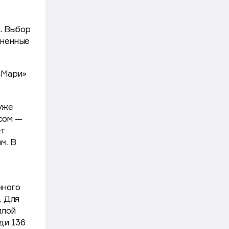
й
ное
. Выбор
ененные
«Мари»
уже
осом —
т
м. В
нного
. Для