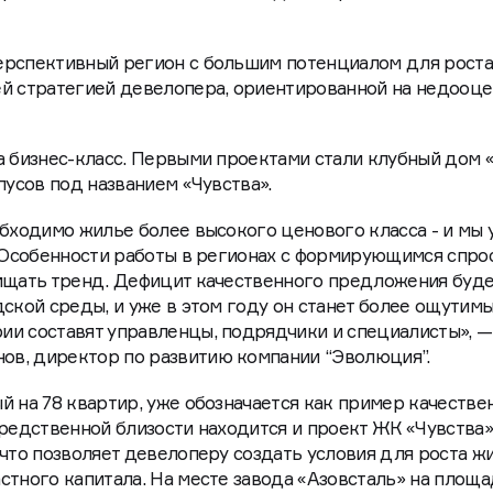
звивает инвестиционный потенциал Мариуполя, которы
грамме восстановления. Это создает спрос на качествен
ерспективный регион с большим потенциалом для роста
ей стратегией девелопера, ориентированной на недооц
а бизнес-класс. Первыми проектами стали клубный дом 
пусов под названием «Чувства».
обходимо жилье более высокого ценового класса - и мы 
. Особенности работы в регионах с формирующимся спр
хищать тренд. Дефицит качественного предложения буде
ской среды, и уже в этом году он станет более ощутимы
ии составят управленцы, подрядчики и специалисты», —
в, директор по развитию компании “Эволюция”.
й на 78 квартир, уже обозначается как пример качестве
средственной близости находится и проект ЖК «Чувства»