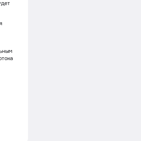
илой
ди 136
удет
я
льным
отока