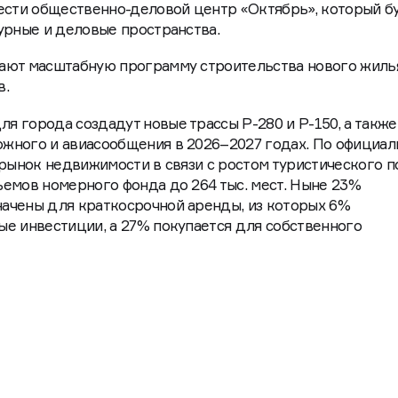
 что позволяет девелоперу создать условия для роста ж
стного капитала. На месте завода «Азовсталь» на площа
ести общественно-деловой центр «Октябрь», который б
урные и деловые пространства.
ают масштабную программу строительства нового жиль
в.
 города создадут новые трассы Р-280 и Р-150, а также
жного и авиасообщения в 2026–2027 годах. По официа
 рынок недвижимости в связи с ростом туристического п
емов номерного фонда до 264 тыс. мест. Ныне 23%
ачены для краткосрочной аренды, из которых 6%
е инвестиции, а 27% покупается для собственного