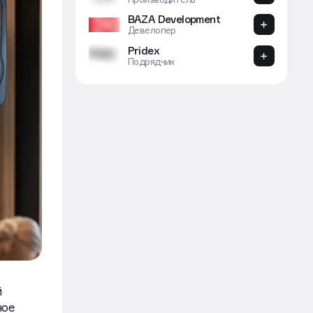
Девелопер
Elevatek
Производитель
BAZA Development
Девелопер
Pridex
Подрядчик