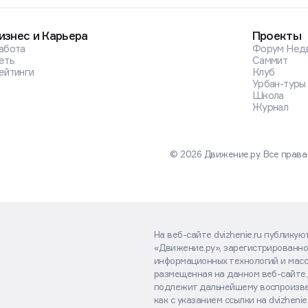
изнес и Карьера
Проекты
абота
Форум Нед
еть
Саммит
ейтинги
Клуб
Урбан-туры
Школа
Журнал
© 2026 Движение.ру. Все прав
На веб-сайте dvizhenie.ru публику
«Движение.ру», зарегистрированно
информационных технологий и масс
размещенная на данном веб-сайте,