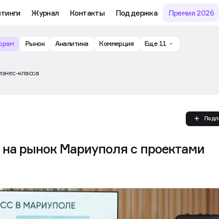
му обучению и аналитике рынка в личном кабинете риелтора
тинги
Журнал
Контакты
Поддержка
Премия 2026
орам
Рынок
Аналитика
Коммерция
Еще 11
изнес-класса
Подп
на рынок Мариуполя с проектами