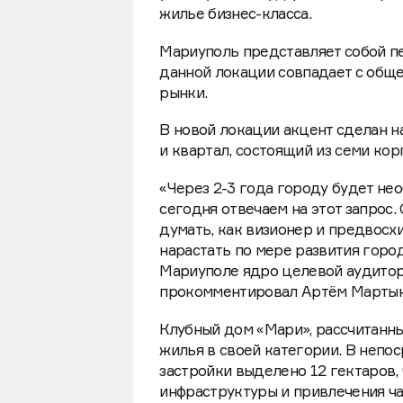
Компания «Эволюция» активно ра
участвует в государственной про
жилье бизнес-класса.
Мариуполь представляет собой п
данной локации совпадает с общ
рынки.
В новой локации акцент сделан н
и квартал, состоящий из семи кор
«Через 2-3 года городу будет не
сегодня отвечаем на этот запрос
думать, как визионер и предвос
нарастать по мере развития город
Мариуполе ядро целевой аудитор
прокомментировал Артём Мартыно
Клубный дом «Мари», рассчитанны
жилья в своей категории. В непо