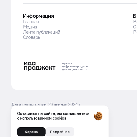
Информация
Б
Главная
Р
Медиа
С
Лента публикаций
Р
Словарь
лучшие
цифровые
продукты
для недвижимости
Оставаясь на сайте, вы соглашаетесь
с использованием cookies
Дата регистрации: 26 января 2024 г.
Серия ИА № ФС77-86707
Учредитель: ООО Движение.ру
Хорошо
Подробнее
Главный редактор: Силантьева Ирина Юрьевна