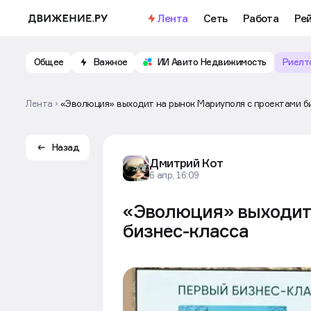
Важное
Откройте доступ к бесплатно
Лента
Сеть
Работа
Рей
Общее
Важное
ИИ Авито Недвижимость
Риелт
Лента
«Эволюция» выходит на рынок Мариуполя с проектами б
Назад
Дмитрий Кот
6 апр, 16:09
«Эволюция» выходит 
бизнес-класса