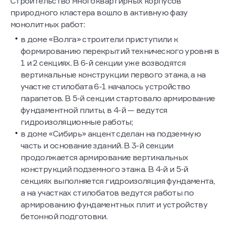
Строительство многоквартирных корпусов
природного кластера вошло в активную фазу
монолитных работ:
в доме «Волга» строители приступили к
формированию перекрытий технического уровня в
1 и 2 секциях. В 6-й секции уже возводятся
вертикальные конструкции первого этажа, а на
участке стилобата 6-1 началось устройство
парапетов. В 5-й секции стартовало армирование
фундаментной плиты, в 4-й — ведутся
гидроизоляционные работы;
в доме «Сибирь» акцент сделан на подземную
часть и основание зданий. В 3-й секции
продолжается армирование вертикальных
конструкций подземного этажа. В 4-й и 5-й
секциях выполняется гидроизоляция фундамента,
а на участках стилобатов ведутся работы по
армированию фундаментных плит и устройству
бетонной подготовки.