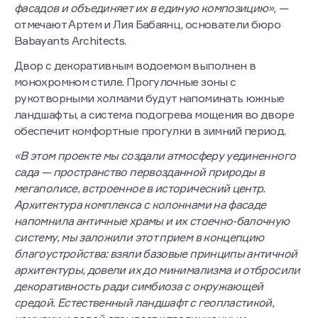
фасадов и объединяет их в единую композицию», —
отмечают Артем и Лия Бабаянц, основатели бюро
Babayants Architects.
Двор с декоративным водоемом выполнен в
монохромном стиле. Прогулочные зоны с
рукотворными холмами будут напоминать южные
ландшафты, а система подогрева мощения во дворе
обеспечит комфортные прогулки в зимний период.
«В этом проекте мы создали атмосферу уединенного
сада — пространство первозданной природы в
мегаполисе, встроенное в исторический центр.
Архитектура комплекса с колоннами на фасаде
напомнила античные храмы и их стоечно-балочную
систему, мы заложили этот прием в концепцию
благоустройства: взяли базовые принципы античной
архитектуры, довели их до минимализма и отбросили
декоративность ради симбиоза с окружающей
средой. Естественный ландшафт с геопластикой,