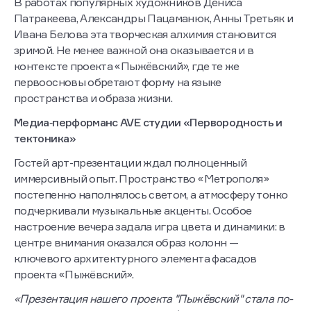
В работах популярных художников Дениса
Патракеева, Александры Пацаманюк, Анны Третьяк и
Ивана Белова эта творческая алхимия становится
зримой. Не менее важной она оказывается и в
контексте проекта «Пыжёвский», где те же
первоосновы обретают форму на языке
пространства и образа жизни.
Медиа‑перформанс AVE студии «Первородность и
тектоника»
Гостей арт-презентации ждал полноценный
иммерсивный опыт. Пространство «Метрополя»
постепенно наполнялось светом, а атмосферу тонко
подчеркивали музыкальные акценты. Особое
настроение вечера задала игра цвета и динамики: в
центре внимания оказался образ колонн —
ключевого архитектурного элемента фасадов
проекта «Пыжёвский».
«Презентация нашего проекта "Пыжёвский" стала по-