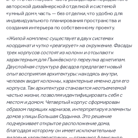
авторской дизайнерской отделкой и системой
«умный дом», часть — без отделки, что удобно для
индивидуального планирования пространства и
создания интерьера по собственному проекту.
«Жилой комплекс существует в двух системах
координат и чутко «реагирует» на окружение. Фасады
трех корпусов состоят из колонн и отсылают к
характерным для Пыжёвского переулка архетипам.
Двуслойная структура фасадов предлагает новый
опыт восприятия архитектуры: находясь внутри,
человек видит колонны, характерные именно для его
корпуса. Так архитектура становится неотъемлемой
частью жизни, позволяя идентифицировать себя с
местом и домом. Четвертый корпус сформирован
образом парящих карнизов, интерпретируя элементы
домов улицы Большая Ордынка. Это решение
подчеркивает открытое расположение дома,
благодаря которому он имеет исключительные
видовые характеристики», —
отмечают Александр