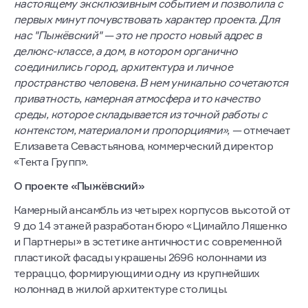
настоящему эксклюзивным событием и позволила с
первых минут почувствовать характер проекта. Для
нас "Пыжёвский" — это не просто новый адрес в
делюкс-классе, а дом, в котором органично
соединились город, архитектура и личное
пространство человека. В нем уникально сочетаются
приватность, камерная атмосфера и то качество
среды, которое складывается из точной работы с
контекстом, материалом и пропорциями», —
отмечает
Елизавета Севастьянова, коммерческий директор
«Текта Групп».
О проекте «Пыжёвский»
Камерный ансамбль из четырех корпусов высотой от
9 до 14 этажей разработан бюро «Цимайло Ляшенко
и Партнеры» в эстетике античности с современной
пластикой: фасады украшены 2696 колоннами из
терраццо, формирующими одну из крупнейших
колоннад в жилой архитектуре столицы.