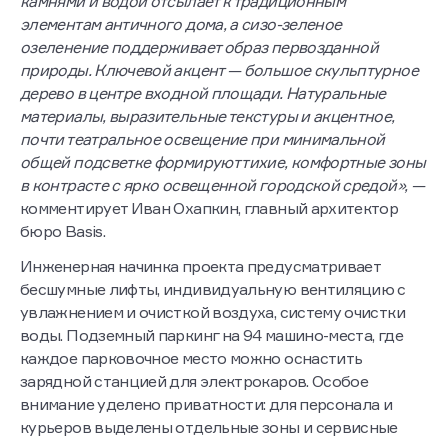
камнями и водой отсылает к традиционным
элементам античного дома, а сизо-зеленое
озеленение поддерживает образ первозданной
природы. Ключевой акцент — большое скульптурное
дерево в центре входной площади. Натуральные
материалы, выразительные текстуры и акцентное,
почти театральное освещение при минимальной
общей подсветке формируют тихие, комфортные зоны
в контрасте с ярко освещенной городской средой», —
комментирует Иван Охапкин, главный архитектор
бюро Basis.
Инженерная начинка проекта предусматривает
бесшумные лифты, индивидуальную вентиляцию с
увлажнением и очисткой воздуха, систему очистки
воды. Подземный паркинг на 94 машино-места, где
каждое парковочное место можно оснастить
зарядной станцией для электрокаров. Особое
внимание уделено приватности: для персонала и
курьеров выделены отдельные зоны и сервисные