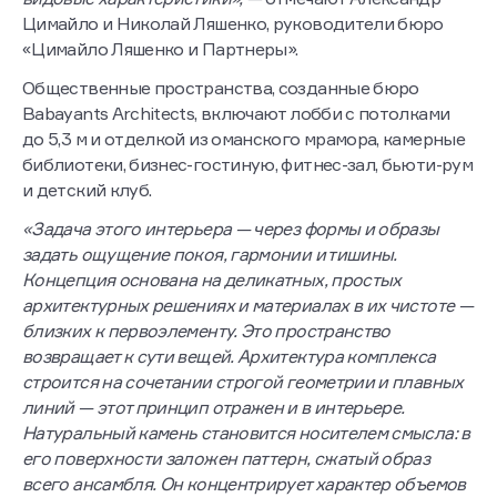
Цимайло и Николай Ляшенко, руководители бюро
«Цимайло Ляшенко и Партнеры».
Общественные пространства, созданные бюро
Babayants Architects, включают лобби с потолками
до 5,3 м и отделкой из оманского мрамора, камерные
библиотеки, бизнес-гостиную, фитнес-зал, бьюти-рум
и детский клуб.
«Задача этого интерьера — через формы и образы
задать ощущение покоя, гармонии и тишины.
Концепция основана на деликатных, простых
архитектурных решениях и материалах в их чистоте —
близких к первоэлементу. Это пространство
возвращает к сути вещей. Архитектура комплекса
строится на сочетании строгой геометрии и плавных
линий — этот принцип отражен и в интерьере.
Натуральный камень становится носителем смысла: в
его поверхности заложен паттерн, сжатый образ
всего ансамбля. Он концентрирует характер объемов