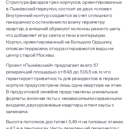
Структура фасадов трех корпусов, ориентированных
в Пыжёвский переулок, состоит из двух «слоев».
Внутренний контур создается за счет сплошного
панорамного остекления по всему периметру
квартир, а внешний образуют колонны разного шага,
что добавляет игру света и тени в интерьерах.
Корпус, ориентированный на Большую Ордынку,
опоясан террасами, откуда открываются виды на
центр старой Москвы.
Проект «Пыжёвский» предлагает всего 57
резиденций площадью от 84,6 до 516,5 кв. м, что
гарантирует приватность для резидентов: в первом
корпусе предусмотрена лишь одна квартира на этаж.
В продуктовой линейке представлены уникальные
форматы, включая лоты с независимыми сервисными
входами, двухуровневые квартиры и пентхаусы с
каминами.
Высота потолков достигает 3,49 м на типовых этажах
и 4,7 м в пентхаусах. Часть резиденций передается с