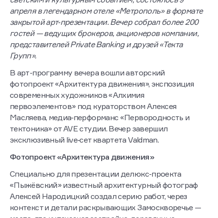
апреля в легендарном отеле «Метрополь» в формате
закрытой арт‑презентации. Вечер собрал более 200
гостей — ведущих брокеров, акционеров компании,
представителей Private Banking и друзей «Текта
Групп».
В арт-программу вечера вошли авторский
фотопроект «Архитектура движения», экспозиция
современных художников «Алхимия
первоэлементов» под кураторством Алексея
Масляева, медиа‑перформанс «Первородность и
тектоника» от AVE студии. Вечер завершил
эксклюзивный live‑сет квартета Valdman.
Фотопроект «Архитектура движения»
Специально для презентации делюкс-проекта
«Пыжёвский» известный архитектурный фотограф
Алексей Народицкий создал серию работ, через
контекст и детали раскрывающих Замоскворечье —