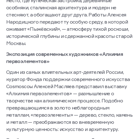
место, где купеческая застройка, деревянные
особняки, сталинская архитектура и модерн не
стесняют, а обогащают друг друга. Работы Алексея
Народицкого передают ту особую среду, в которой
оживает «Пыжёвский», — атмосферу тихой роскоши,
исторической глубины и сдержанной красоты старой
Москвы.
Экспозиция современных художников «Алхимия
первоэлементов»
Один из самых влиятельных арт-деятелей России,
куратор Фонда поддержки современного искусства
Cosmoscow Алексей Масляев представил выставку
«Алхимия первоэлементов» — размышление о
творчестве как алхимическом процессе. Подобно
превращающимся в золото неблагородным
металлам, «первоэлементы» — дерево, стекло, камень
и металл — преображаются во вневременную
культурную ценность: искусство и архитектуру.