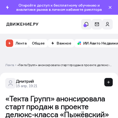
Откройте доступ к бесплатному обучению и
аналитике рынка в личном кабинете риелтора
Лента
Общее
Важное
ИИ Авито Недвиж
Лента
«Текта Групп» анонсировала старт продаж в проекте делюкс-
класса «Пыжёвский»
Дмитрий
15 апр, 19:21
«Текта Групп» анонсировала
старт продаж в проекте
делюкс-класса «Пыжёвский»