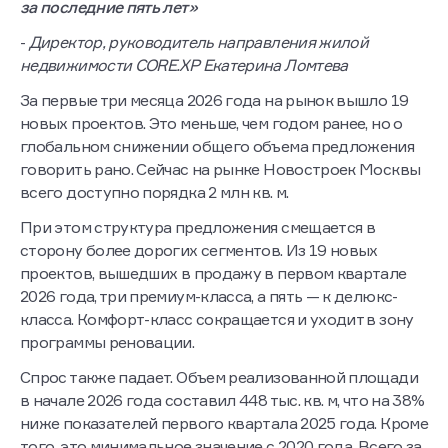
за последние пять лет»
-
Директор, руководитель направления жилой
недвижимости CORE.XP Екатерина Ломтева
За первые три месяца 2026 года на рынок вышло 19
новых проектов. Это меньше, чем годом ранее, но о
глобальном снижении общего объема предложения
говорить рано. Сейчас на рынке Новостроек Москвы
всего доступно порядка 2 млн кв. м.
При этом структура предложения смещается в
сторону более дорогих сегментов. Из 19 новых
проектов, вышедших в продажу в первом квартале
2026 года, три премиум-класса, а пять — к делюкс-
класса. Комфорт-класс сокращается и уходит в зону
программы реновации.
Спрос также падает. Объем реализованной площади
в начале 2026 года составил 448 тыс. кв. м, что на 38%
ниже показателей первого квартала 2025 года. Кроме
того, это минимальное значение с 2020 года. Всего за