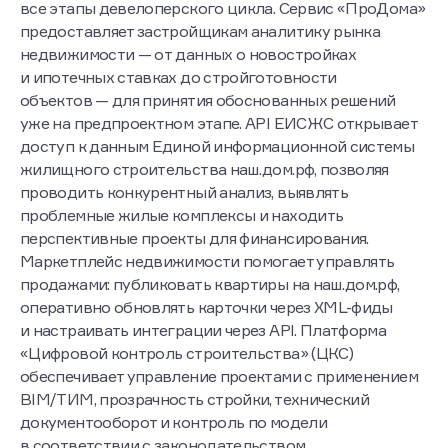
все этапы девелоперского цикла. Сервис «ПроДома»
предоставляет застройщикам аналитику рынка
недвижимости — от данных о новостройках
и ипотечных ставках до стройготовности
объектов — для принятия обоснованных решений
уже на предпроектном этапе. API ЕИСЖС открывает
доступ к данным Единой информационной системы
жилищного строительства наш.дом.рф, позволяя
проводить конкурентный анализ, выявлять
проблемные жилые комплексы и находить
перспективные проекты для финансирования.
Маркетплейс недвижимости помогает управлять
продажами: публиковать квартиры на наш.дом.рф,
оперативно обновлять карточки через XML-фиды
и настраивать интеграции через API. Платформа
«Цифровой контроль строительства» (ЦКС)
обеспечивает управление проектами с применением
BIM/ТИМ, прозрачность стройки, технический
документооборот и контроль по модели
в соответствии с законодательством.