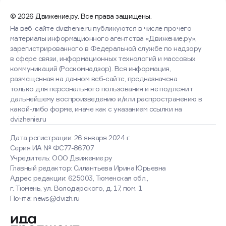
© 2026 Движение.ру. Все права защищены.
На веб-сайте dvizhenie.ru публикуются в числе прочего
материалы информационного агентства «Движение.ру»,
зарегистрированного в Федеральной службе по надзору
в сфере связи, информационных технологий и массовых
коммуникаций (Роскомнадзор). Вся информация,
размещенная на данном веб-сайте, предназначена
только для персонального пользования и не подлежит
дальнейшему воспроизведению и/или распространению в
какой-либо форме, иначе как с указанием ссылки на
dvizhenie.ru
Дата регистрации: 26 января 2024 г.
Серия ИА № ФС77-86707
Учредитель: ООО Движение.ру
Главный редактор: Силантьева Ирина Юрьевна
Адрес редакции: 625003, Тюменская обл.,
г. Тюмень, ул. Володарского, д. 17, пом. 1
Оставаясь на сайте, вы
Почта: news@dvizh.ru
соглашаетесь с использованием
cookies