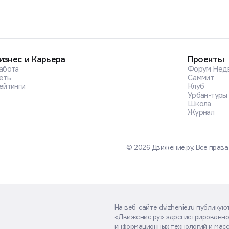
изнес и Карьера
Проекты
абота
Форум Нед
еть
Саммит
ейтинги
Клуб
Урбан-туры
Школа
Журнал
© 2026 Движение.ру. Все прав
На веб-сайте dvizhenie.ru публику
«Движение.ру», зарегистрированно
информационных технологий и масс