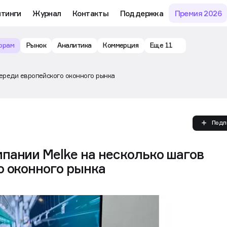
йтинги
Журнал
Контакты
Поддержка
Премия 2026
орам
Рынок
Аналитика
Коммерция
Еще 11
ереди европейского оконного рынка
Подп
пании Melke на несколько шагов
о оконного рынка