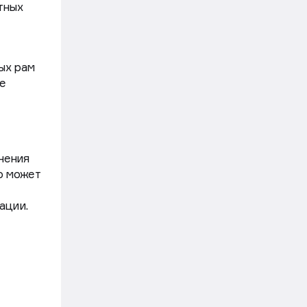
тных
ых рам
е
нения
ю может
ации.