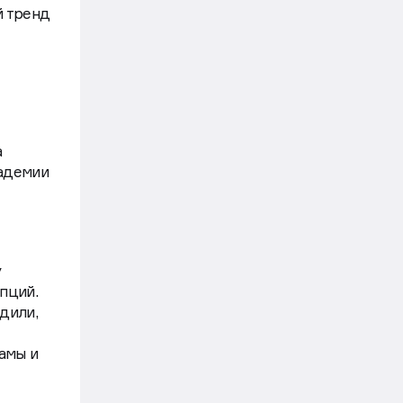
й тренд
а
кадемии
у
пций.
дили,
амы и