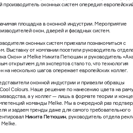
ий производитель оконных систем опередил европейски
значимая площадка в оконной индустрии. Мероприятие
изводителей окон, дверей и фасадных систем.
зводителя оконных систем приехали познакомиться с
м. Выставку от компании посетили руководитель отдел
ика Окон» и Melke Никита Петюшин и руководитель «А
ым открытием для экспертов стало то, что технология
н на несколько шагов опережает европейских коллег.
едставители оконной индустрии и привезли образцы
Cool Colours. Наше решение по нанесению цвета на рам
изводства, а у коллег — лишь в формате теории и конце
омпетенций команды Melke. Мы в очередной раз подтвер
еля и задаем тренды даже для самого требовательного
ментировал
Никита Петюшин
, руководитель отдела рекл
 Melke.