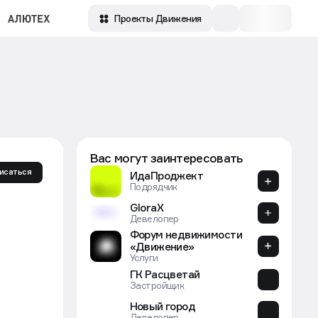
Проекты Движения
Вас могут заинтересовать
исаться
ИдаПроджект
Подрядчик
GloraX
Девелопер
Форум недвижимости
«Движение»
Услуги
ГК Расцветай
Застройщик
Новый город
Девелопер