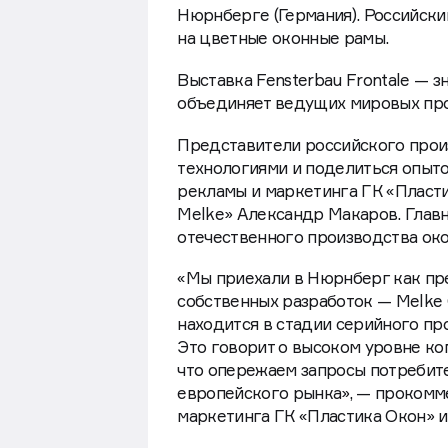
Нюрнберге (Германия). Российск
на цветные оконные рамы.
Выставка Fensterbau Frontale — 
объединяет ведущих мировых про
Представители российского прои
технологиями и поделиться опыто
рекламы и маркетинга ГК «Пласт
Melke» Александр Макаров. Главн
отечественного производства око
«Мы приехали в Нюрнберг как пр
собственных разработок — Melke 
находится в стадии серийного про
Это говорит о высоком уровне к
что опережаем запросы потребит
европейского рынка», — проком
маркетинга ГК «Пластика Окон» и