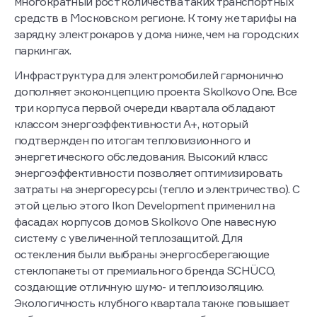
многократный рост количества таких транспортных
средств в Московском регионе. К тому же тарифы на
зарядку электрокаров у дома ниже, чем на городских
паркингах.
Инфраструктура для электромобилей гармонично
дополняет экоконцепцию проекта Skolkovo One.
Все
три корпуса первой очереди квартала обладают
классом энергоэффективности А+, который
подтвержден по итогам тепловизионного и
энергетического обследования. Высокий класс
энергоэффективности позволяет оптимизировать
затраты на энергоресурсы (тепло и электричество). С
этой целью этого Ikon Development применил на
фасадах корпусов домов Skolkovo One навесную
систему с увеличенной теплозащитой. Для
остекления были выбраны энергосберегающие
стеклопакеты от премиального бренда SCHÜCO,
создающие отличную шумо- и теплоизоляцию.
Экологичность клубного квартала также повышает