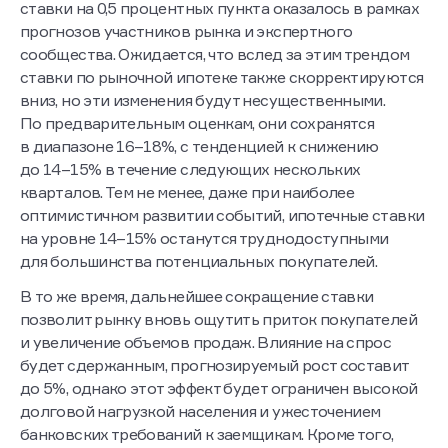
ставки на 0,5 процентных пункта оказалось в рамках
прогнозов участников рынка и экспертного
сообщества. Ожидается, что вслед за этим трендом
ставки по рыночной ипотеке также скорректируются
вниз, но эти изменения будут несущественными.
По предварительным оценкам, они сохранятся
в диапазоне 16–18%, с тенденцией к снижению
до 14–15% в течение следующих нескольких
кварталов. Тем не менее, даже при наиболее
оптимистичном развитии событий, ипотечные ставки
на уровне 14–15% останутся труднодоступными
для большинства потенциальных покупателей.
В то же время, дальнейшее сокращение ставки
позволит рынку вновь ощутить приток покупателей
и увеличение объемов продаж. Влияние на спрос
будет сдержанным, прогнозируемый рост составит
до 5%, однако этот эффект будет ограничен высокой
долговой нагрузкой населения и ужесточением
банковских требований к заемщикам. Кроме того,