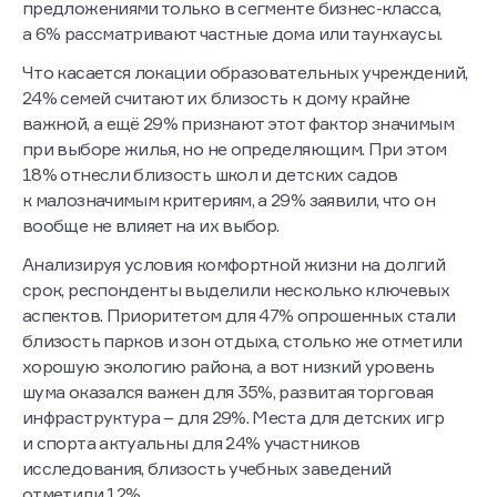
предложениями только в сегменте бизнес-класса,
а 6% рассматривают частные дома или таунхаусы.
Что касается локации образовательных учреждений,
24% семей считают их близость к дому крайне
важной, а ещё 29% признают этот фактор значимым
при выборе жилья, но не определяющим. При этом
18% отнесли близость школ и детских садов
к малозначимым критериям, а 29% заявили, что он
вообще не влияет на их выбор.
Анализируя условия комфортной жизни на долгий
срок, респонденты выделили несколько ключевых
аспектов. Приоритетом для 47% опрошенных стали
близость парков и зон отдыха, столько же отметили
хорошую экологию района, а вот низкий уровень
шума оказался важен для 35%, развитая торговая
инфраструктура – для 29%. Места для детских игр
и спорта актуальны для 24% участников
исследования, близость учебных заведений
отметили 12%.