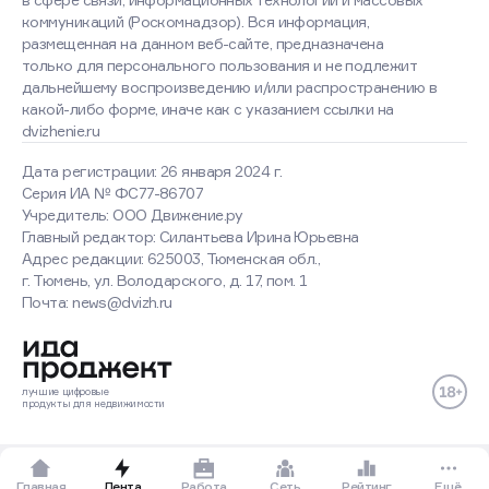
коммуникаций (Роскомнадзор). Вся информация,
размещенная на данном веб-сайте, предназначена
только для персонального пользования и не подлежит
дальнейшему воспроизведению и/или распространению в
какой-либо форме, иначе как с указанием ссылки на
dvizhenie.ru
Дата регистрации: 26 января 2024 г.
Серия ИА № ФС77-86707
Учредитель: ООО Движение.ру
Главный редактор: Силантьева Ирина Юрьевна
Адрес редакции: 625003, Тюменская обл.,
г. Тюмень, ул. Володарского, д. 17, пом. 1
Оставаясь на сайте, вы
Почта: news@dvizh.ru
соглашаетесь с использованием
cookies
Хорошо
Подробнее
лучшие
цифровые
продукты
для недвижимости
Главная
Лента
Работа
Сеть
Рейтинг
Ещё