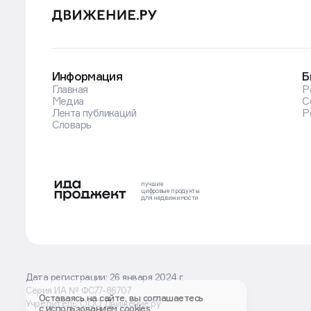
Информация
Б
Главная
Р
Медиа
С
Лента публикаций
Р
Словарь
лучшие
цифровые
продукты
для недвижимости
Дата регистрации: 26 января 2024 г.
Серия ИА № ФС77-86707
Оставаясь на сайте, вы соглашаетесь
Учредитель: ООО Движение.ру
с использованием cookies