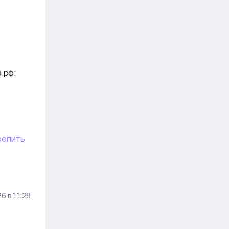
.рф:
репить
26
в
11:28