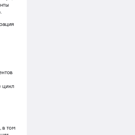
енты
.
трация
ентов
е цикл
 в том
ации