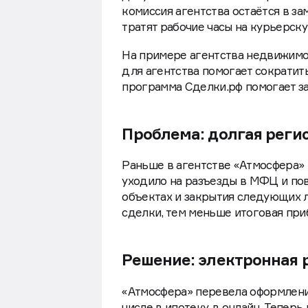
комиссия агентства остаётся в за
тратят рабочие часы на курьерск
На примере агентства недвижимо
для агентства помогает сократить
программа Сделки.рф помогает з
Проблема: долгая реги
Раньше в агентстве «Атмосфера» 
уходило на разъезды в МФЦ и по
объектах и закрытия следующих л
сделки, тем меньше итоговая при
Решение: электронная 
«Атмосфера» перевела оформлени
числе в ипотеку, в онлайн. Тепер