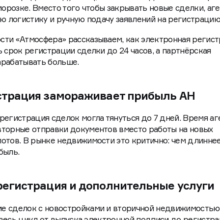
морозке. Вместо того чтобы закрывать новые сделки, аг
ую логистику и ручную подачу заявлений на регистрацию
сти «Атмосфера» рассказываем, как электронная регис
 срок регистрации сделки до 24 часов, а партнёрская
арабатывать больше.
страция замораживает прибыль АН
регистрация сделок могла тянуться до 7 дней. Время аг
вторные отправки документов вместо работы на новых
отов. В рынке недвижимости это критично: чем длинне
быль.
регистрация и дополнительные услуги
е сделок с новостройками и вторичной недвижимостью,
ь весь цикл от выпуска электронной подписи до регистр