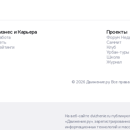
изнес и Карьера
Проекты
абота
Форум Нед
еть
Саммит
ейтинги
Клуб
Урбан-туры
Школа
Журнал
© 2026 Движение.ру. Все прав
На веб-сайте dvizhenie.ru публику
«Движение.ру», зарегистрированно
информационных технологий и масс