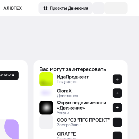
Проекты Движения
Вас могут заинтересовать
исаться
ИдаПроджект
Подрядчик
GloraX
Девелопер
Форум недвижимости
«Движение»
Услуги
ООО "СЗ "ПГС ПРОЕКТ"
Застройщик
GIRAFFE
Подрядчик