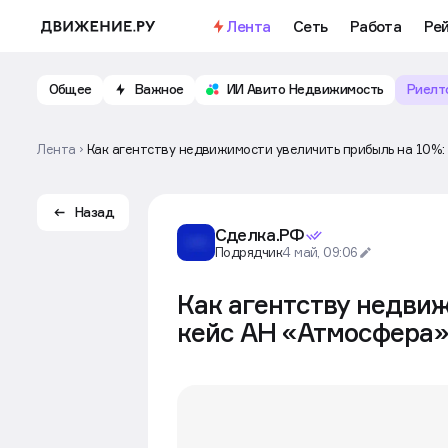
Лента
Сеть
Работа
Ре
Общее
Важное
ИИ Авито Недвижимость
Риелт
Лента
Как агентству недвижимости увеличить прибыль на 10%:
Назад
Сделка.РФ
Подрядчик
4 май, 09:06
Как агентству недви
кейс АН «Атмосфера»