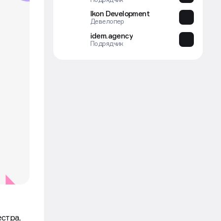
Ikon Development
Девелопер
idem.agency
Подрядчик
стра,