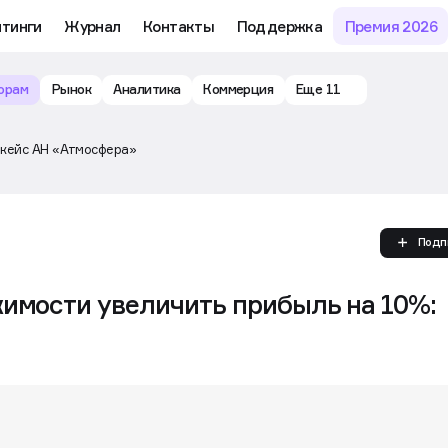
йтинги
Журнал
Контакты
Поддержка
Премия 2026
орам
Рынок
Аналитика
Коммерция
Еще 11
 кейс АН «Атмосфера»
Подп
жимости увеличить прибыль на 10%: