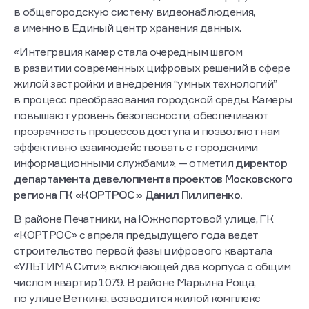
в общегородскую систему видеонаблюдения,
а именно в Единый центр хранения данных.
«Интеграция камер стала очередным шагом
в развитии современных цифровых решений в сфере
жилой застройки и внедрения “умных технологий”
в процесс преобразования городской среды. Камеры
повышают уровень безопасности, обеспечивают
прозрачность процессов доступа и позволяют нам
эффективно взаимодействовать с городскими
информационными службами», — отметил
директор
департамента девелопмента проектов Московского
региона ГК «КОРТРОС» Данил Пилипенко.
В районе Печатники, на Южнопортовой улице, ГК
«КОРТРОС» с апреля предыдущего года ведет
строительство первой фазы цифрового квартала
«УЛЬТИМА Сити», включающей два корпуса с общим
числом квартир 1079. В районе Марьина Роща,
по улице Веткина, возводится жилой комплекс