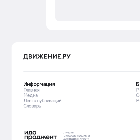
Информация
Б
Главная
Р
Медиа
С
Лента публикаций
Р
Словарь
лучшие
цифровые
продукты
для недвижимости