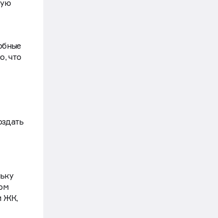
кую
обные
, что
оздать
льку
ом
и ЖК,