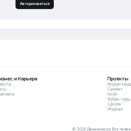
Авторизоваться
изнес и Карьера
Проекты
абота
Форум Нед
еть
Саммит
ейтинги
Клуб
Урбан-туры
Школа
Журнал
© 2026 Движение.ру. Все прав