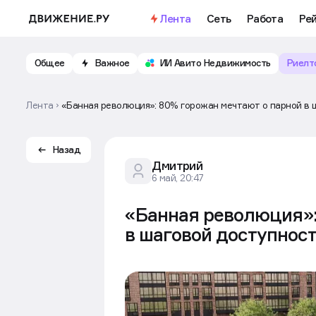
Важное
Откройте доступ к бесплатно
Лента
Сеть
Работа
Ре
Общее
Важное
ИИ Авито Недвижимость
Риелт
Лента
«Банная революция»: 80% горожан мечтают о парной в 
Назад
Дмитрий
6 май, 20:47
«Банная революция»:
в шаговой доступнос