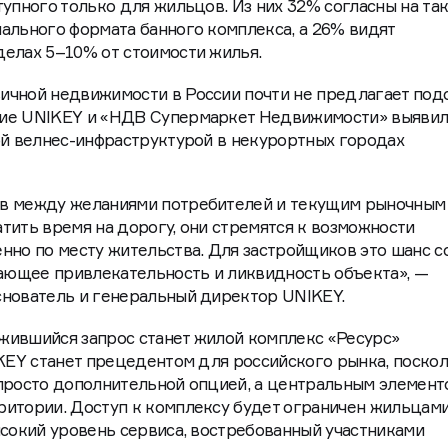
тупного только для жильцов. Из них 32% согласны на та
ального формата банного комплекса, а 26% видят
елах 5–10% от стоимости жилья.
ичной недвижимости в России почти не предлагает под
ие UNIKEY и «НДВ Супермаркет Недвижимости» выявило
ой велнес-инфраструктурой в некурортных городах
ыв между желаниями потребителей и текущим рыночным
тить время на дорогу, они стремятся к возможности
нно по месту жительства. Для застройщиков это шанс с
ющее привлекательность и ликвидность объекта», —
снователь и генеральный директор UNIKEY.
жившийся запрос станет жилой комплекс «Ресурс»
IKEY станет прецедентом для российского рынка, поско
 просто дополнительной опцией, а центральным элемент
ритории. Доступ к комплексу будет ограничен жильцам
ысокий уровень сервиса, востребованный участниками