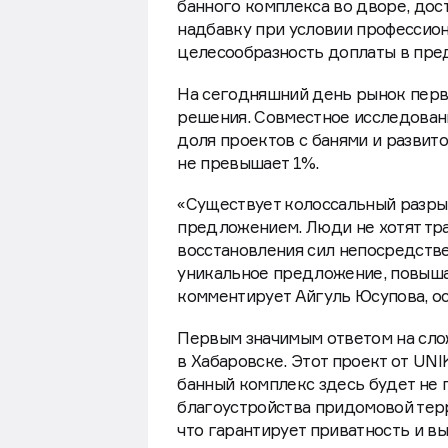
банного комплекса во дворе, дос
надбавку при условии профессион
целесообразность доплаты в пред
На сегодняшний день рынок перв
решения. Совместное исследован
доля проектов с банями и развит
не превышает 1%.
«Существует колоссальный разр
предложением. Люди не хотят тра
восстановления сил непосредстве
уникальное предложение, повыша
комментирует Айгуль Юсупова, о
Первым значимым ответом на сло
в Хабаровске. Этот проект от UN
банный комплекс здесь будет не
благоустройства придомовой тер
что гарантирует приватность и в