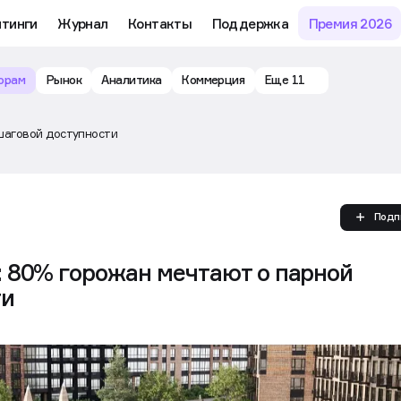
му обучению и аналитике рынка в личном кабинете риелтора
йтинги
Журнал
Контакты
Поддержка
Премия 2026
орам
Рынок
Аналитика
Коммерция
Еще 11
шаговой доступности
Подп
 80% горожан мечтают о парной
ти