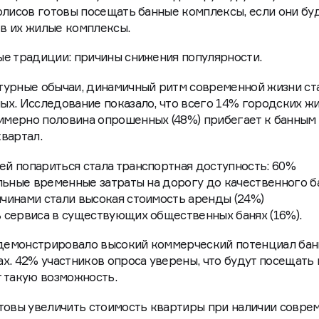
олисов готовы посещать банные комплексы, если они бу
в их жилые комплексы.
ые традиции: причины снижения популярности.
турные обычаи, динамичный ритм современной жизни ст
х. Исследование показало, что всего 14% городских ж
мерно половина опрошенных (48%) прибегает к банным
вартал.
й попариться стала транспортная доступность: 60%
льные временные затраты на дорогу до качественного б
чинами стали высокая стоимость аренды (24%)
 сервиса в существующих общественных банях (16%).
демонстрировало высокий коммерческий потенциал бан
х. 42% участников опроса уверены, что будут посещать
 такую возможность.
товы увеличить стоимость квартиры при наличии совре