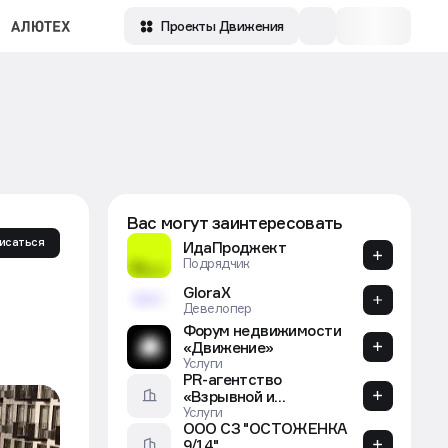
Зарегистрироваться
Проекты Движения
Вас могут заинтересовать
исаться
ИдаПроджект
Подрядчик
GloraX
Девелопер
Форум недвижимости
«Движение»
Услуги
Inspira
Производитель
ООО "ГК "ЖИК г. Казани"
Застройщик