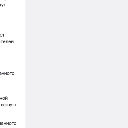
дут
ал
ителей
анного
ной
 парную
менного