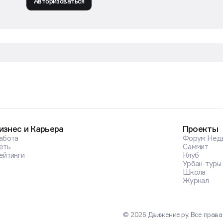
Авторизоваться
изнес и Карьера
Проекты
абота
Форум Нед
еть
Саммит
ейтинги
Клуб
Урбан-туры
Школа
Журнал
© 2026 Движение.ру. Все прав