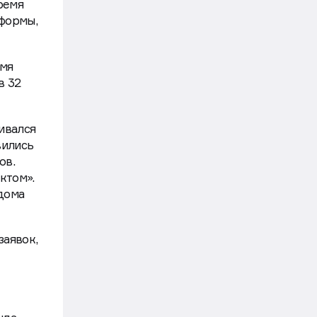
ремя
формы,
емя
в 32
ивался
вились
ов.
ктом».
 дома
заявок,