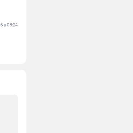
26
в
08:24