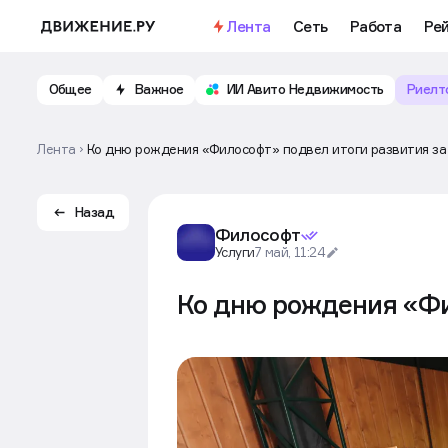
Лента
Сеть
Работа
Ре
Общее
Важное
ИИ Авито Недвижимость
Риелт
Лента
Ко дню рождения «Философт» подвел итоги развития за
Назад
Философт
Услуги
7 май, 11:24
Ко дню рождения «Фи