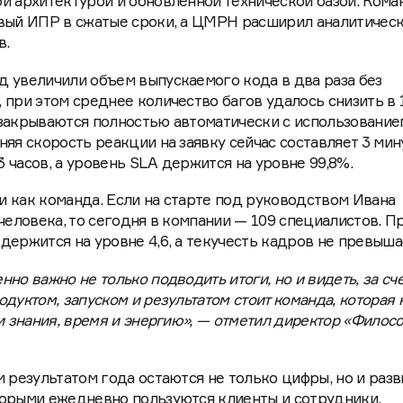
й архитектурой и обновленной технической базой. Кома
овый ИПР в сжатые сроки, а ЦМРН расширил аналитичес
в.
 увеличили объем выпускаемого кода в два раза без
при этом среднее количество багов удалось снизить в 1
 закрываются полностью автоматически с использование
яя скорость реакции на заявку сейчас составляет 3 мин
 часов, а уровень SLA держится на уровне 99,8%.
 как команда. Если на старте под руководством Ивана
человека, то сегодня в компании — 109 специалистов. П
держится на уровне 4,6, а текучесть кадров не превыша
но важно не только подводить итоги, но и видеть, за сче
дуктом, запуском и результатом стоит команда, которая
и знания, время и энергию», — отметил директор «Филос
 результатом года остаются не только цифры, но и разв
торыми ежедневно пользуются клиенты и сотрудники.