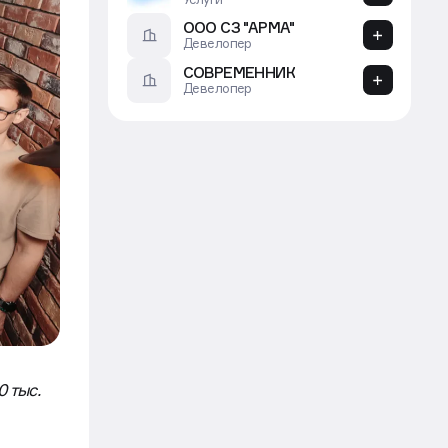
ООО "Техстрой"
Застройщик
Millionmeters
Агентство
 тыс.