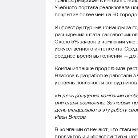
трансформирован в FEroom с ново
Учебного портала реализовала н
покрытие более чем на 50 городо
Инфраструктурные команды за год
расширения штата разработчиков, 
Около 5% заявок в компании уже
искусственного интеллекта. Средн
среднее время выполнения — до 3
Компания также продолжила расти
Власова в разработке работали 3 
уровень лояльности сотрудников 
«В день рождения компании особен
они стали возможны. За любым про
день вкладывают в эту работу сво
Иван Власов.
В компании отмечают, что главным
продуктов и инфраструктуры, ко