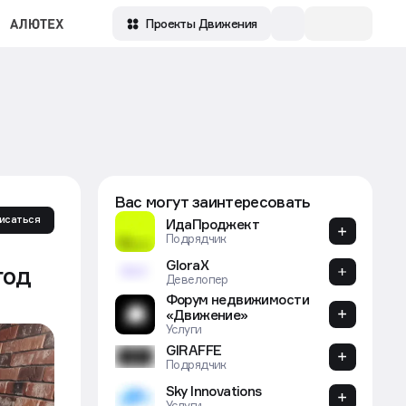
Проекты Движения
Вас могут заинтересовать
исаться
ИдаПроджект
Подрядчик
GloraX
год
Девелопер
Форум недвижимости
«Движение»
Услуги
ООО «Дрим Риэлти»
Агентство
УК-Девелопмент
Агентство