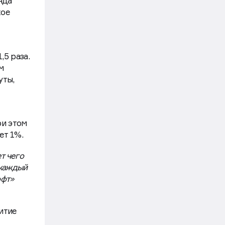
нда
кое
,5 раза.
м
уты,
ри этом
ет 1%.
т чего
 каждый
офт»
итие