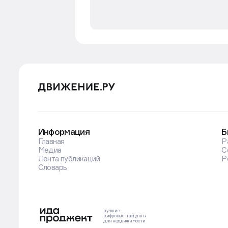
Информация
Б
Главная
Р
Медиа
С
Лента публикаций
Р
Словарь
лучшие
цифровые
продукты
для недвижимости