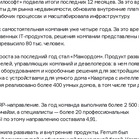
лософт» подвела итоги последних 12 месяцев. За это в
ты для рынка недвижимости, обновила внутренние плат
бочих процессах и масштабировала инфраструктуру.
 самостоятельная компания уже четыре года. За это вр
венных IT-продуктов, решения компании представлены 
превысило 80 тыс. человек.
роста за последний год стал «Мажордом». Продукт разв
елей, управляющих компаний и девелоперов: в нем поя
с оборудованием и коробочные решения для застройщик
а с устройствами для умного дома «Квартира с интелле
я реализовано более 400 умных домов, в том числе три
RP-направление. За год команда выполнила более 2 500 
нчайзи, а специалисты — более 20 профессиональных
 по этому направлению составила 4,91.
жила развивать и внутренние продукты. Ferrum был