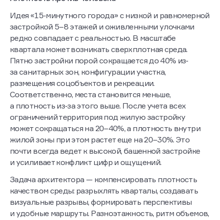
Идея «15-минутного города» с низкой и равномерной
застройкой 5–8 этажей и оживленными улочками
редко совпадает с реальностью. В масштабе
квартала может возникать сверхплотная среда.
Пятно застройки порой сокращается до 40% из-
за санитарных зон, конфигурации участка,
размещения соцобъектов и рекреации.
Соответственно, места становится меньше,
а плотность из-за этого выше. После учета всех
ограничений территория под жилую застройку
может сокращаться на 20–40%, а плотность внутри
жилой зоны при этом растет еще на 20–30%. Это
почти всегда ведет к высокой, башенной застройке
и усиливает конфликт цифр и ощущений.
Задача архитектора — компенсировать плотность
качеством среды: разрыхлять кварталы, создавать
визуальные разрывы, формировать перспективы
и удобные маршруты. Разноэтажность, ритм объемов,