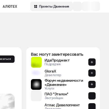
Зарегистрироваться
Проекты Движения
Вас могут заинтересовать
исаться
ИдаПроджект
Подрядчик
GloraX
Девелопер
Форум недвижимости
«Движение»
Услуги
ПАО "Эталон"
Застройщик
Атлас Девелопмент
Девелопер