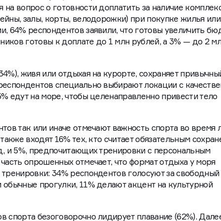
 на вопрос о готовности доплатить за наличие комплек
ейны, залы, корты, велодорожки) при покупке жилья или
и, 64% респондентов заявили, что готовы увеличить бю
тников готовы к доплате до 1 млн рублей, а 3% — до 2 м
34%), живя или отдыхая на курорте, сохраняет привычны
 респондентов специально выбирают локации с качеств
3% едут на море, чтобы целенаправленно привести тело
нтов так или иначе отмечают важность спорта во время 
 также входят 16% тех, кто считает обязательным сохран
д, и 5%, предпочитающих тренировки с персональным
 часть опрошенных отмечает, что формат отдыха у моря
 тренировки: 34% респондентов голосуют за свободный
 обычные прогулки, 11% делают акцент на культурной
в спорта безоговорочно лидирует плавание (62%). Дале