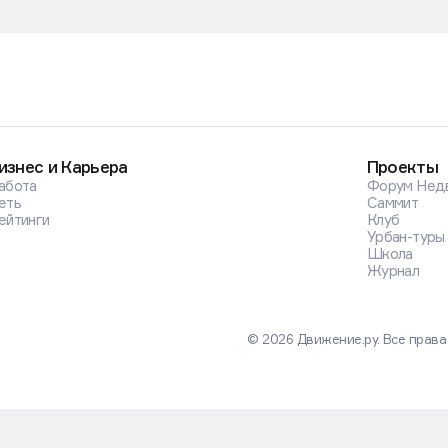
изнес и Карьера
Проекты
абота
Форум Нед
еть
Саммит
ейтинги
Клуб
Урбан-туры
Школа
Журнал
© 2026 Движение.ру. Все прав