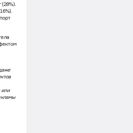
 (28%).
16%).
спорт
тела
ффектом
даже
ектов
 или
екламы