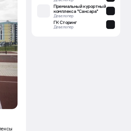
Премиальный курортный
комплекса "Сансара"
Девелопер
ГК Сторинг
Девелопер
лексы