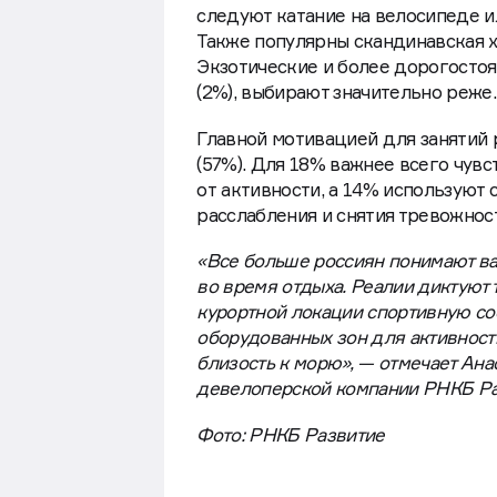
следуют катание на велосипеде ил
Также популярны скандинавская хо
Экзотические и более дорогостоя
(2%), выбирают значительно реже.
Главной мотивацией для занятий
(57%). Для 18% важнее всего чув
от активности, а 14% используют 
расслабления и снятия тревожнос
«Все больше россиян понимают в
во время отдыха. Реалии диктуют
курортной локации спортивную с
оборудованных зон для активности
близость к морю», — отмечает Ана
девелоперской компании РНКБ Ра
Фото: РНКБ Развитие