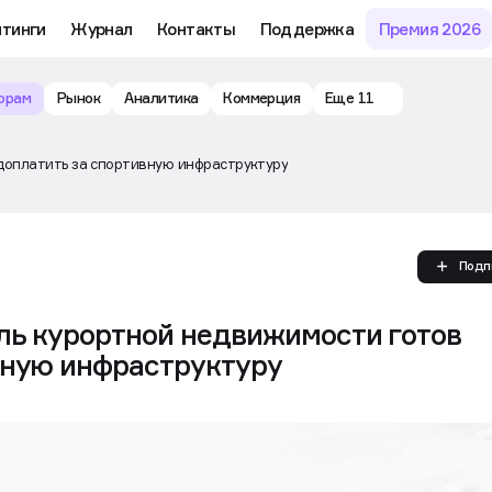
му обучению и аналитике рынка в личном кабинете риелтора
йтинги
Журнал
Контакты
Поддержка
Премия 2026
орам
Рынок
Аналитика
Коммерция
Еще 11
доплатить за спортивную инфраструктуру
Подп
ль курортной недвижимости готов
вную инфраструктуру