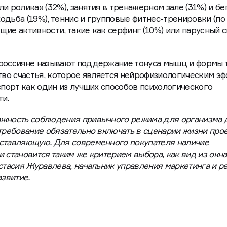
и роликах (32%), занятия в тренажерном зале (31%) и бег
дьба (19%), теннис и групповые фитнес-тренировки (по 
щие активности, такие как серфинг (10%) или парусный 
 россияне называют поддержание тонуса мышц и формы 
ство счастья, которое является нейрофизиологическим э
спорт как один из лучших способов психологического
ти.
ажность соблюдения привычного режима для организма 
 требование обязательно включать в сценарии жизни про
оставляющую. Для современного покупателя наличие
 становится таким же критерием выбора, как вид из окна
стасия Журавлева, начальник управления маркетинга и р
звитие.