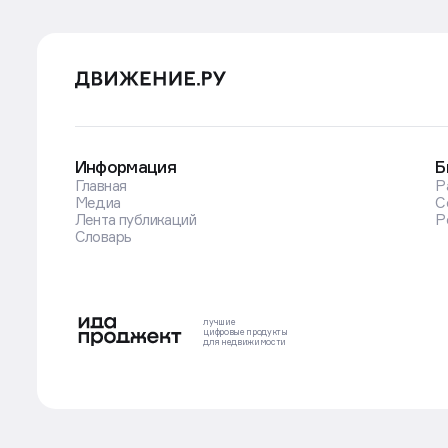
Информация
Б
Главная
Р
Медиа
С
Лента публикаций
Р
Словарь
лучшие
цифровые
продукты
для недвижимости