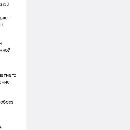
сной
джет
лн
й
енной
летнего
ение
 образ
е