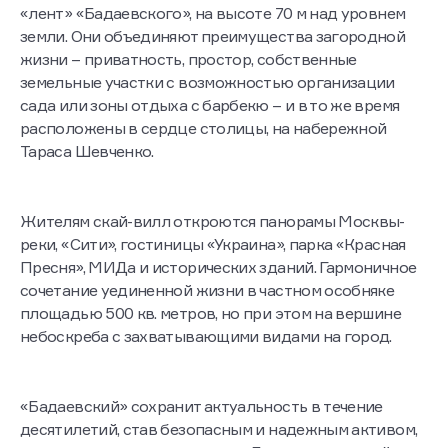
«лент» «Бадаевского», на высоте 70 м над уровнем
земли. Они объединяют преимущества загородной
жизни – приватность, простор, собственные
земельные участки с возможностью организации
сада или зоны отдыха с барбекю – и в то же время
расположены в сердце столицы, на набережной
Тараса Шевченко.
Жителям скай-вилл откроются панорамы Москвы-
реки, «Сити», гостиницы «Украина», парка «Красная
Пресня», МИДа и исторических зданий. Гармоничное
сочетание уединенной жизни в частном особняке
площадью 500 кв. метров, но при этом на вершине
небоскреба с захватывающими видами на город.
«Бадаевский» сохранит актуальность в течение
десятилетий, став безопасным и надежным активом,