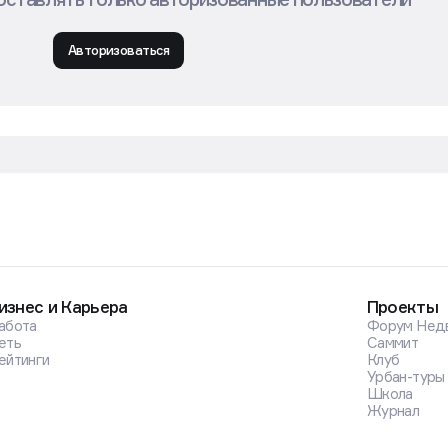
оставлять только авторизованные пользователи
Авторизоваться
изнес и Карьера
Проекты
абота
Форум Нед
еть
Саммит
ейтинги
Клуб
Урбан-туры
Школа