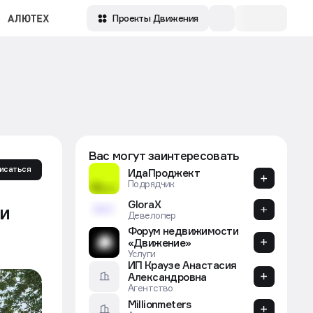
Зарегистрироваться
Проекты Движения
Вас могут заинтересовать
исаться
ИдаПроджект
Подрядчик
GloraX
ии
Девелопер
Форум недвижимости
«Движение»
Услуги
Community Real Estate