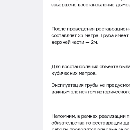
Девелопер Capital Group продолж
второго строения бывшего Бадае
завершено восстановление дымово
После проведения реставрационны
составляет 23 метра. Труба имеет
верхней части — 2м.
Для восстановления объекта был
кубических метров.
Эксплуатация трубы не предусмот
важным элементом исторического
Напомним, в рамках реализации п