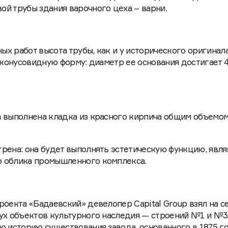
ает работы по воссозданию утраченного в советский п
вского пивоваренного завода. На сегодняшний день по
й трубы здания варочного цеха – варни.
х работ высота трубы, как и у исторического оригинала
 конусовидную форму: диаметр ее основания достигает 4
а выполнена кладка из красного кирпича общим объемом
рена: она будет выполнять эстетическую функцию, явля
 облика промышленного комплекса.
роекта «Бадаевский» девелопер Capital Group взял на с