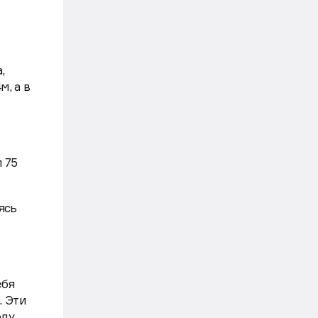
ериод
лностью
,
м, а в
 75
ясь
ебя