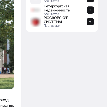
Агентство
Vitamin девелопмент
Девелопер
FOREMAN
Производитель
West Wind Group
Девелопер