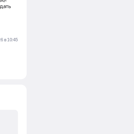
. Эти
ду.
здать
26
в
10:45