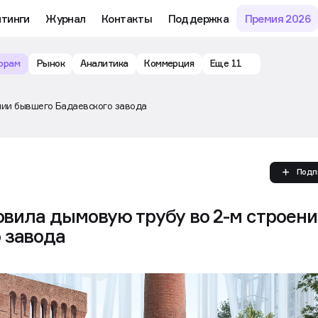
му обучению и аналитике рынка в личном кабинете риелтора
йтинги
Журнал
Контакты
Поддержка
Премия 2026
орам
Рынок
Аналитика
Коммерция
Еще 11
ении бывшего Бадаевского завода
Подп
новила дымовую трубу во 2-м строен
 завода