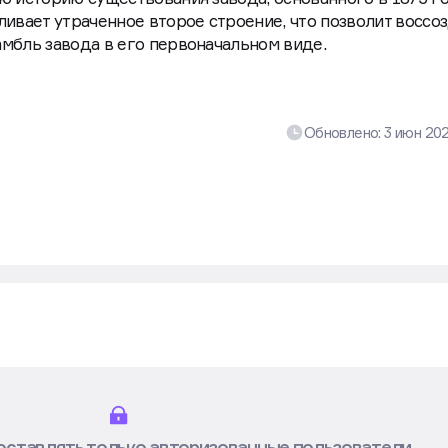
ух объектов культурного наследия — строений №1 и №3
ю историю существования завода, основанного в 1875 го
ливает утраченное второе строение, что позволит воссо
мбль завода в его первоначальном виде.
Обновлено:
3 июн 20