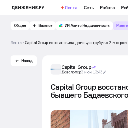
Важное
Откройте доступ к бесплатно
Лента
Сеть
Работа
Ре
Общее
Важное
ИИ Авито Недвижимость
Риелт
Лента
Capital Group восстановила дымовую трубу во 2-м стро
Назад
Capital Group
Девелопер
3 июн, 13:43
Capital Group восста
бывшего Бадаевского