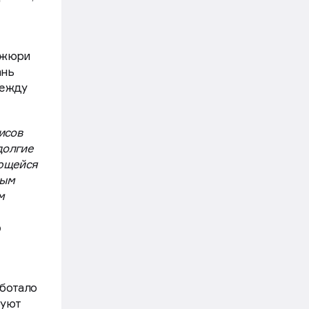
 жюри
ань
между
исов
долгие
ающейся
вым
м
р
аботало
руют