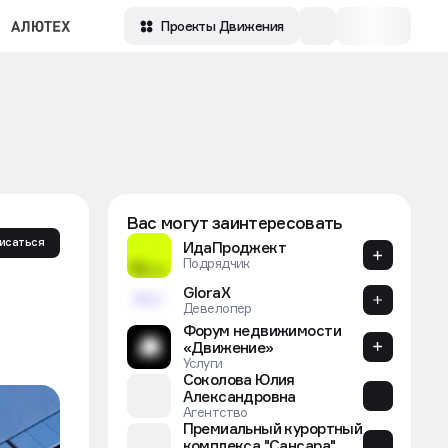
Проекты Движения
Вас могут заинтересовать
исаться
ИдаПроджект
Подрядчик
GloraX
Девелопер
Форум недвижимости
«Движение»
Услуги
Соколова Юлия
Александровна
Агентство
Премиальный курортный
комплекса "Сансара"