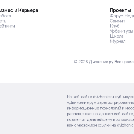
изнес и Карьера
Проекты
абота
Форум Нед
еть
Саммит
ейтинги
Клуб
Урбан-туры
Школа
Журнал
© 2026 Движение.ру. Все прав
На веб-сайте dvizhenie.ru публику
«Движение.ру», зарегистрированно
информационных технологий и масс
размещенная на данном веб-сайте,
подлежит дальнейшему воспроизве
как с указанием ссылки на dvizhenie