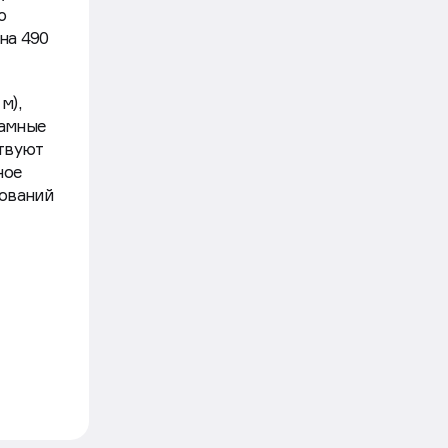
ю
на 490
м),
рамные
твуют
ное
ований