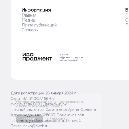
Информация
Б
Главная
Р
Медиа
С
Лента публикаций
Р
Словарь
лучшие
цифровые
продукты
для недвижимости
Дата регистрации: 26 января 2024 г.
Серия ИА № ФС77-86707
Оставаясь на сайте, вы соглашаетесь
Учредитель: ООО Движение.ру
с использованием cookies
Главный редактор: Силантьева Ирина Юрьевна
Адрес редакции: 625003, Тюменская обл.,
Хорошо
Подробнее
г. Тюмень, ул. Володарского, д. 17, пом. 1
Почта: news@dvizh.ru