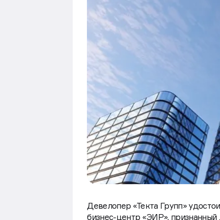
Девелопер «Текта Групп» удостои
бизнес-центр «ЭИР», признанный 