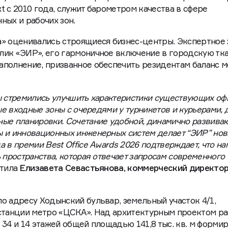
t с 2010 года, служит барометром качества в сфере
ных и рабочих зон.
а» оценивались строящиеся бизнес-центры. Экспертное
лик «ЭИР», его гармоничное включение в городскую тк
аполнение, призванное обеспечить резидентам баланс 
ы стремились улучшить характеристики существующих оф
ные входные зоны с очередями у турникетов и курьерами, 
ные планировки. Сочетание удобной, динамично развив
ы и инновационных инженерных систем делает “ЭИР” но
 в премии Best Office Awards 2026 подтверждает, что на
 пространства, которая отвечает запросам современного
етила
Елизавета Севастьянова, коммерческий директо
о адресу Ходынский бульвар, земельный участок 4/1,
 станции метро «ЦСКА». Над архитектурным проектом р
 34 и 14 этажей общей площадью 141,8 тыс. кв. м форми