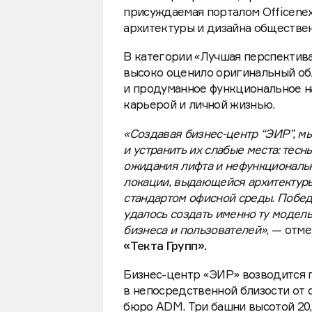
присуждаемая порталом Officenex
архитектуры и дизайна обществен
В категории «Лучшая перспектив
высоко оценило оригинальный об
и продуманное функциональное н
карьерой и личной жизнью.
«Создавая бизнес-центр “ЭИР”, м
и устранить их слабые места: тес
ожидания лифта и нефункциональ
локации, выдающейся архитектур
стандартом офисной среды. Победа
удалось создать именно ту модель
бизнеса и пользователей»
, — отм
«Текта Групп».
Бизнес-центр «ЭИР» возводится п
в непосредственной близости от
бюро ADM. Три башни высотой 20,