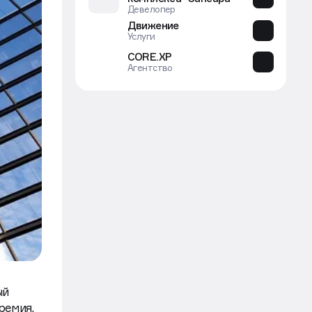
Девелопер
Движение
Услуги
CORE.XP
Агентство
ый
ремия,