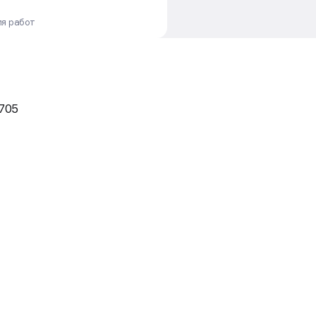
ия работ
1705