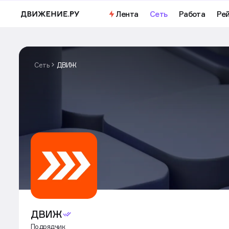
Важное
Откройте доступ к бесплатно
Лента
Сеть
Работа
Ре
Сеть
ДВИЖ