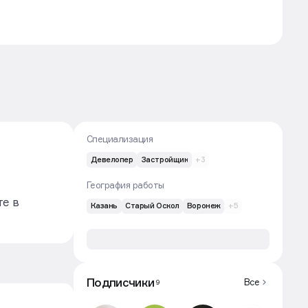
Специализация
Девелопер
Застройщик
+3
География работы
те в
Казань
Старый Оскол
Воронеж
+5
Подписчики
Все
9