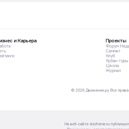
изнес и Карьера
Проекты
абота
Форум Нед
еть
Саммит
ейтинги
Клуб
Урбан-туры
Школа
Журнал
© 2026 Движение.ру. Все прав
На веб-сайте dvizhenie.ru публику