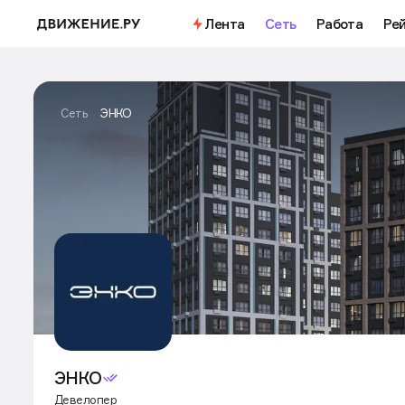
Лента
Сеть
Работа
Ре
Сеть
ЭНКО
ЭНКО
Девелопер