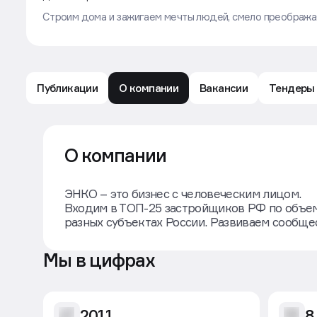
Строим дома и зажигаем мечты людей, смело преображая
Публикации
О компании
Вакансии
Тендеры
ЭНКО: обзор компании — Движение.ру
О компании
ЭНКО – это бизнес с человеческим лицом.
Входим в ТОП-25 застройщиков РФ по объем
разных субъектах России. Развиваем сообщес
Мы в цифрах
2011
8