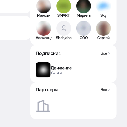
Максим
SMART
Марина
Sky
Александр
Shohjahon
ООО
Сергей
Подписки
Все
1
Движение
Услуги
Партнеры
Все