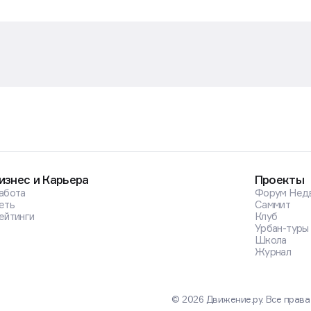
изнес и Карьера
Проекты
абота
Форум Нед
еть
Саммит
ейтинги
Клуб
Урбан-туры
Школа
Журнал
© 2026 Движение.ру. Все прав