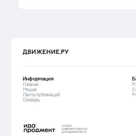
Информация
Б
Главная
Р
Медиа
С
Лента публикаций
Р
Словарь
лучшие
цифровые
продукты
для недвижимости