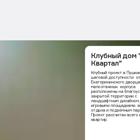
Клубный дом "
атерининского дворца. Четыре малоэтажных корпуса расположены на
Квартал"
зайном, детскими игровыми площадками, зонами отдыха и подземным 
Клубный проект в Пушки
шаговой доступности о
Екатерининского дворца
малоэтажных корпуса
расположены на благоу
закрытой территории с
ландшафтным дизайном,
игровыми площадками, з
отдыха и подземным пар
Проект рассчитан всего 
квартир.