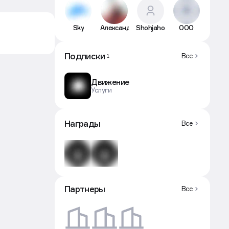
Sky
Александр
Shohjahon
ООО
Подписки
Все
1
Движение
Услуги
Награды
Все
Партнеры
Все