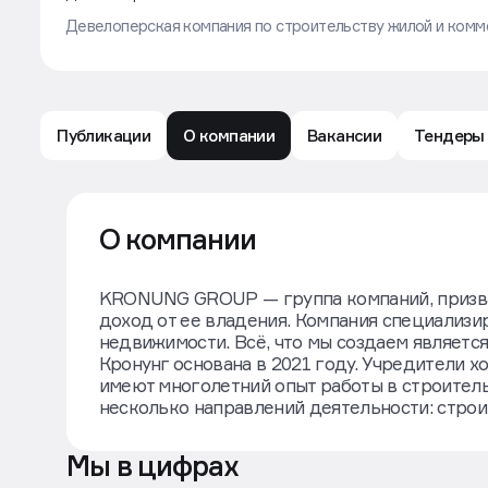
Девелоперская компания по строительству жилой и ком
Публикации
О компании
Вакансии
Тендеры
Kronung Group: обзор компании — Движение.ру
О компании
KRONUNG GROUP — группа компаний, призва
доход от ее владения. Компания специализи
недвижимости. Всё, что мы создаем являетс
Кронунг основана в 2021 году. Учредители
имеют многолетний опыт работы в строитель
несколько направлений деятельности: строи
Мы в цифрах