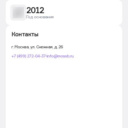
систем безопасности: СПС, СОУЭ, ОС, СКУД,
2012
СКС, пожаротушение, видеонаблюдение
Имеет офисы и склады в Москве и Санкт-
Год основания
Петербурге
Осуществляет поставки оборудования «под
Контакты
ключ» с гибкой ценовой политикой и
проектным кредитованием по всей России
г. Москва, ул. Снежная, д. 26
+7 (499) 272-04-37
info@mossb.ru