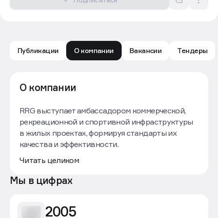
Публикации
О компании
Вакансии
Тендеры
RRG: обзор компании — Движение.ру
О компании
RRG выступает амбассадором коммерческой,
рекреационной и спортивной инфраструктуры
в жилых проектах, формируя стандарты их
качества и эффективности.
Читать целиком
За 20 лет реализованы сотни проектов более
чем в 170 городах России, Узбекистане,
Мы в цифрах
Казахстане и ОАЭ. Среди клиентов компании —
ведущие девелоперы страны: ПИК, Группа
2005
«Самолёт», Брусника, Группа «ЛСР», ГК ФСК,