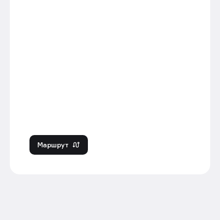
продуктового стратегического консалтинга,
влияющим на развитие рынка и формирование
стандартов современной девелоперской
среды.
Маршрут