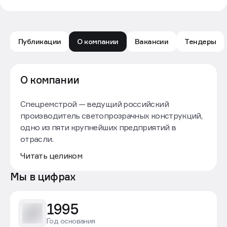
Публикации
О компании
Вакансии
Тендеры
Спецремстрой: обзор компании — Движение.ру
О компании
Спецремстрой — ведущий российский
производитель светопрозрачных конструкций,
одно из пяти крупнейших предприятий в
отрасли.
30 лет мы профессионально подбираем,
Читать целиком
производим и монтируем окна, двери,
раздвижные конструкции и фасадные системы
Мы в цифрах
из пластика и алюминия.
Спецремстрой – это команда профессионалов,
1995
реализующих комплексные решения как для
многоквартирных домов, так и
Год основания