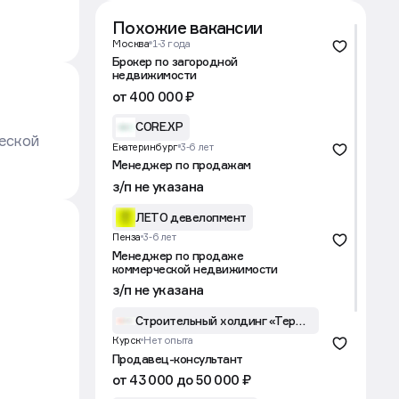
Похожие вакансии
Москва
1-3 года
Брокер по загородной
недвижимости
от 400 000 ₽
CORE.XP
еской
Екатеринбург
3-6 лет
Менеджер по продажам
з/п не указана
ЛЕТО девелопмент
Пенза
3-6 лет
Менеджер по продаже
коммерческой недвижимости
з/п не указана
Строительный холдинг «Термодом»
Курск
Нет опыта
Продавец-консультант
от 43 000 до 50 000 ₽