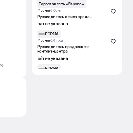
Торговая сеть «Европа»
Москва
3-6 лет
Руководитель офиса продаж
з/п не указана
FORMA
Москва
1-3 года
Руководитель продающего
контакт-центра
з/п не указана
ие
FORMA
Тюмень
1-3 года
Менеджер по продажам
недвижимости от застройщика
от 130 000 ₽
Страна Девелопмент
Краснодар
1-3 года
Менеджер отдела продаж
от 150 000 ₽
ГК «Победа»