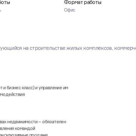
боты
Формат работы
ь
Офис
рующийся на строительстве жилых комплексов, коммерч
и бизнес класс) и управление им
имодействия
твах недвижимости – обязателен
авления командой
о-эксклюзивные продажи