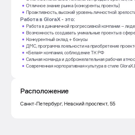
Отличное знание рынка (конкуренты, проекты)
Проактивность, высокий уровень личностной зрелости
Работа в GloraX - это:
Работа в динамичной прогрессивной компании – лид
Возможность создавать уникальные проекты в сфер
Конкурентный оклад + бонусы
ДМС, программа лояльности на приобретение проекто
«Белая» компания, соблюдение ТК РФ
Сильная команда и доброжелательная рабочая атмо
Современная корпоративная культура в стиле GloraХ.L
Расположение
Маршрут
Санкт-Петербург, Невский проспект, 55