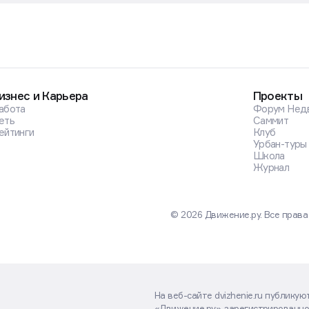
изнес и Карьера
Проекты
абота
Форум Нед
еть
Саммит
ейтинги
Клуб
Урбан-туры
Школа
Журнал
© 2026 Движение.ру. Все прав
На веб-сайте dvizhenie.ru публику
«Движение.ру», зарегистрированно