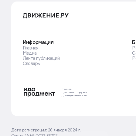
Информация
Б
Главная
Р
Медиа
С
Лента публикаций
Р
Словарь
лучшие
цифровые
продукты
для недвижимости
Дата регистрации: 26 января 2024 г.
Серия ИА № ФС77-86707