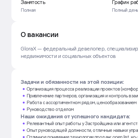
Занятость
График ра
Полная
Полный ден
О вакансии
GloraХ — федеральный девелопер, специализи
недвижимости и социальных объектов
Задачи и обязанности на этой позиции:
Организация процесса реализации проектов (комфорт 
Привлечение партнеров, организация и контроль вза
Работа с ассортиментном рядом, ценообразованием
Руководство отделом
Наши ожидания от успешного кандидата:
Релевантный опыт работы у Застройщика или агентс
Опыт руководящей должности, отличные навыки упр
Отличное понимание технологии продаж: open list, к