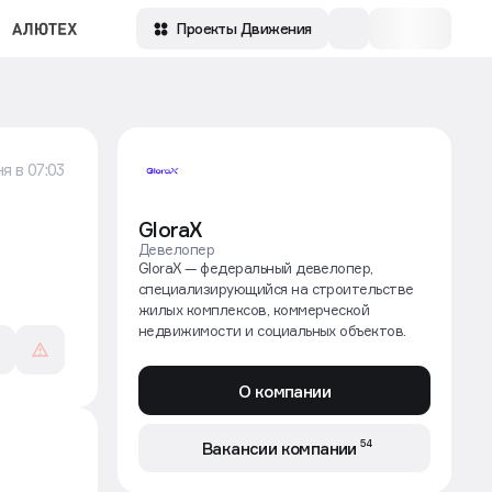
Проекты Движения
я в 07:03
GloraX
Девелопер
GloraХ — федеральный девелопер,
специализирующийся на строительстве
жилых комплексов, коммерческой
недвижимости и социальных объектов.
О компании
54
Вакансии компании