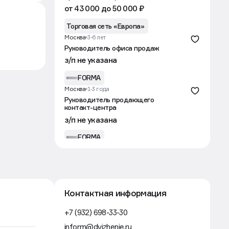
от 43 000 до 50 000 ₽
Торговая сеть «Европа»
Москва
3-6 лет
Руководитель офиса продаж
з/п не указана
FORMA
Москва
1-3 года
Руководитель продающего
контакт-центра
з/п не указана
FORMA
Тюмень
1-3 года
Менеджер по продажам
недвижимости от застройщика
от 130 000 ₽
Контактная информация
Страна Девелопмент
Краснодар
1-3 года
+7 (932) 698-33-30
Менеджер отдела продаж
inform@dvizhenie.ru