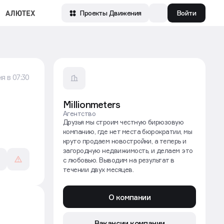
Войти
Проекты Движения
я в 07:30
Millionmeters
Агентство
Друзья мы строим честную бирюзовую
компанию, где нет места бюрократии, мы
круто продаем новостройки, а теперь и
загородную недвижимость, и делаем это
с любовью. Выводим на результат в
течении двух месяцев.
О компании
Вакансии компании