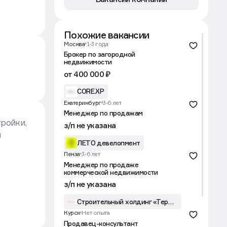
Похожие вакансии
Москва
1-3 года
Брокер по загородной
недвижимости
от 400 000 ₽
CORE.XP
Екатеринбург
3-6 лет
Менеджер по продажам
ройки,
з/п не указана
м
ЛЕТО девелопмент
Пенза
3-6 лет
Менеджер по продаже
коммерческой недвижимости
з/п не указана
Строительный холдинг «Термодом»
Курск
Нет опыта
Продавец-консультант