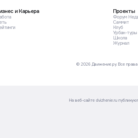
изнес и Карьера
Проекты
абота
Форум Нед
еть
Саммит
ейтинги
Клуб
Урбан-туры
Школа
Журнал
© 2026 Движение.ру. Все прав
На веб-сайте dvizhenie.ru публику
«Движение.ру», зарегистрированно
информационных технологий и масс
размещенная на данном веб-сайте,
подлежит дальнейшему воспроизве
как с указанием ссылки на dvizhenie