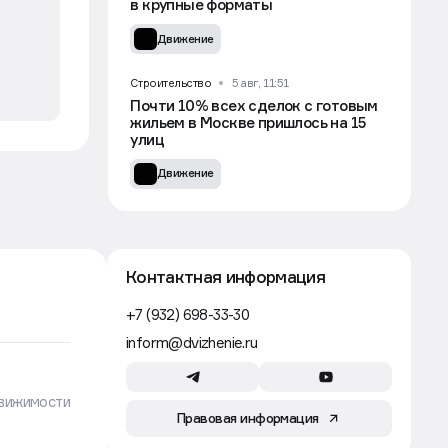
в крупные форматы
Движение
Строительство
5 авг, 11:51
Почти 10% всех сделок с готовым
жильем в Москве пришлось на 15
улиц
Движение
Контактная информация
+7 (932) 698-33-30
inform@dvizhenie.ru
вижимости
Правовая информация