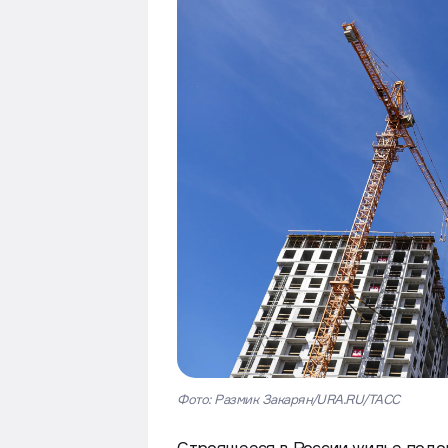
Фото: Размик Закарян/URA.RU/ТАСС
Строящееся в России жилье подор