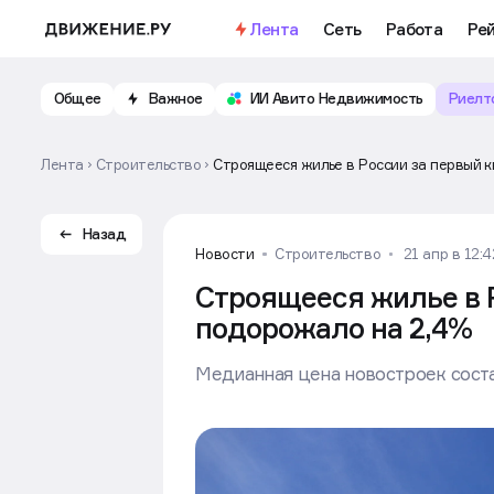
Лента
Сеть
Работа
Ре
Общее
Важное
ИИ Авито Недвижимость
Риелт
Лента
Строительство
Строящееся жилье в России за первый 
Назад
Новости
Строительство
21 апр в 12:4
Строящееся жилье в Р
подорожало на 2,4%
Медианная цена новостроек состав