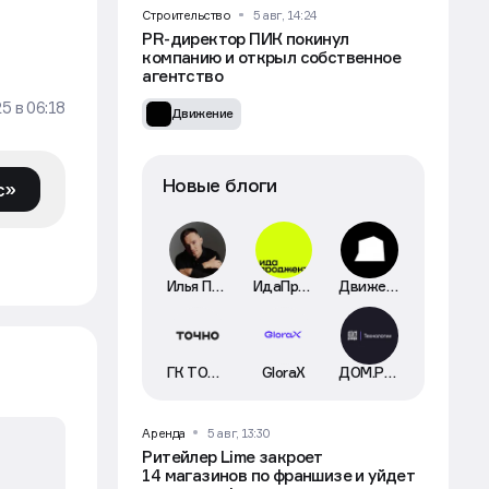
Строительство
5 авг, 14:24
PR-директор ПИК покинул
компанию и открыл собственное
агентство
25
в
06:18
Движение
Новые блоги
с»
Илья Пискулин
ИдаПроджект
Движение
ГК ТОЧНО
GloraX
ДОМ.РФ Технологии
Аренда
5 авг, 13:30
Ритейлер Lime закроет
14 магазинов по франшизе и уйдет