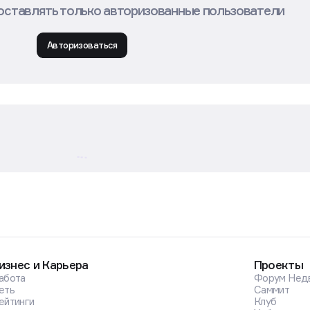
оставлять только авторизованные пользователи
Авторизоваться
изнес и Карьера
Проекты
абота
Форум Нед
еть
Саммит
ейтинги
Клуб