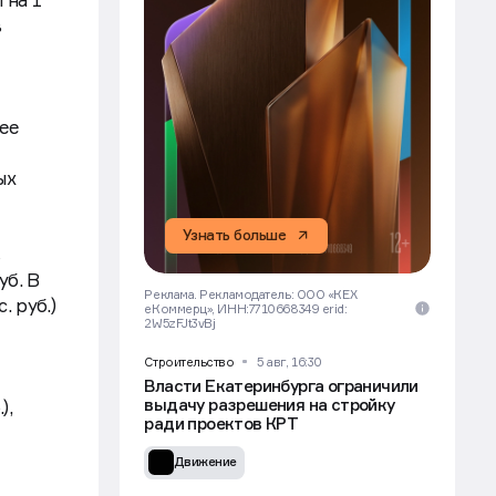
в
нее
ых
Узнать больше
в
уб. В
Реклама. Рекламодатель: ООО «КЕХ
 руб.)
еКоммерц», ИНН:7710668349 erid:
2W5zFJt3vBj
Строительство
5 авг, 16:30
Власти Екатеринбурга ограничили
выдачу разрешения на стройку
),
ради проектов КРТ
Движение