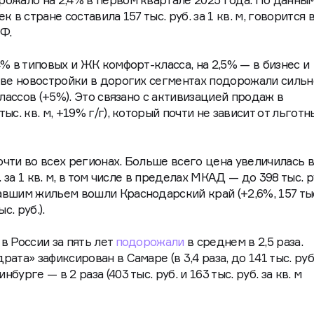
 в стране составила 157 тыс. руб. за 1 кв. м, говорится 
Ф.
% в типовых и ЖК комфорт-класса, на 2,5% — в бизнес и
кве новостройки в дорогих сегментах подорожали силь
классов (+5%). Это связано с активизацией продаж в
с. кв. м, +19% г/г), который почти не зависит от льготн
чти во всех регионах. Больше всего цена увеличилась 
 за 1 кв. м, в том числе в пределах МКАД — до 398 тыс. р
вшим жильем вошли Краснодарский край (+2,6%, 157 тыс.
с. руб.).
в России за пять лет
подорожали
в среднем в 2,5 раза.
та» зафиксирован в Самаре (в 3,4 раза, до 141 тыс. руб.
урге — в 2 раза (403 тыс. руб. и 163 тыс. руб. за кв. м