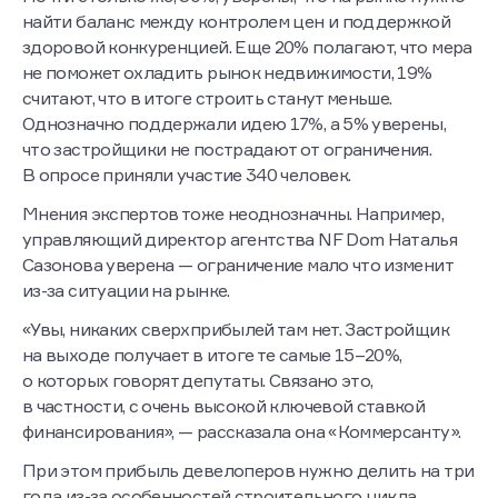
найти баланс между контролем цен и поддержкой
здоровой конкуренцией. Еще 20% полагают, что мера
не поможет охладить рынок недвижимости, 19%
считают, что в итоге строить станут меньше.
Однозначно поддержали идею 17%, а 5% уверены,
что застройщики не пострадают от ограничения.
В опросе приняли участие 340 человек.
Мнения экспертов тоже неоднозначны. Например,
управляющий директор агентства NF Dom Наталья
Сазонова уверена — ограничение мало что изменит
из-за ситуации на рынке.
«Увы, никаких сверхприбылей там нет. Застройщик
на выходе получает в итоге те самые 15–20%,
о которых говорят депутаты. Связано это,
в частности, с очень высокой ключевой ставкой
финансирования», — рассказала она «Коммерсанту».
При этом прибыль девелоперов нужно делить на три
года из-за особенностей строительного цикла,