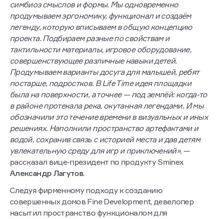
симбиоз смыслов и формы. Мы одновременно
продумываем эргономику, функционал и создаём
легенду, которую вписываем в общую концепцию
проекта. Подбираем разные по свойствам и
тактильности материалы, игровое оборудование,
совершенствующее различные навыки детей.
Продумываем варианты досуга для малышей, ребят
постарше, подростков. В Life Time идея площадки
была на поверхности, а точнее — под землёй: когда-то
в районе протекала река, окутанная легендами. И мы
обозначили это течение времени в визуальных и иных
решениях. Наполнили пространство артефактами и
водой, сохранив связь с историей места и дав детям
увлекательную среду для игр и приключений»
, —
рассказал вице-президент по продукту Sminex
Александр Лагутов
.
Следуя фирменному подходу к созданию
совершенных домов Fine Development, девелопер
насытил пространство функционалом для