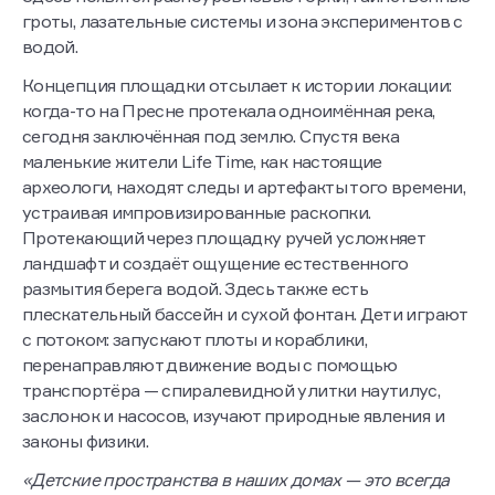
гроты, лазательные системы и зона экспериментов с
водой.
Концепция площадки отсылает к истории локации:
когда-то на Пресне протекала одноимённая река,
сегодня заключённая под землю. Спустя века
маленькие жители Life Time, как настоящие
археологи, находят следы и артефакты того времени,
устраивая импровизированные раскопки.
Протекающий через площадку ручей усложняет
ландшафт и создаёт ощущение естественного
размытия берега водой. Здесь также есть
плескательный бассейн и сухой фонтан. Дети играют
с потоком: запускают плоты и кораблики,
перенаправляют движение воды с помощью
транспортёра — спиралевидной улитки наутилус,
заслонок и насосов, изучают природные явления и
законы физики.
«Детские пространства в наших домах — это всегда