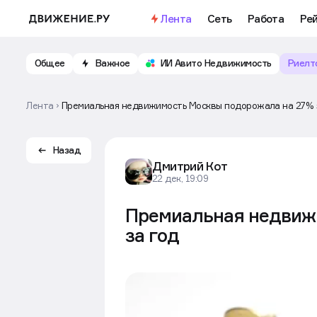
Лента
Сеть
Работа
Ре
Общее
Важное
ИИ Авито Недвижимость
Риелт
Лента
Премиальная недвижимость Москвы подорожала на 27% 
Назад
Дмитрий Кот
22 дек, 19:09
Премиальная недвиж
за год