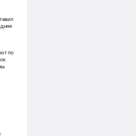
й
ставил
едняя
уют по
се.
ны