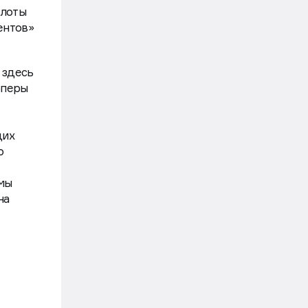
 лоты
ентов»
 здесь
оперы
щих
ю
 мы
на