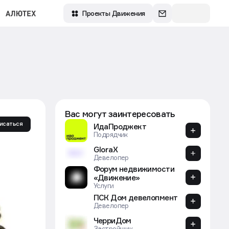
Проекты Движения
Вас могут заинтересовать
исаться
ИдаПроджект
Подрядчик
GloraX
Девелопер
Форум недвижимости
«Движение»
Услуги
ПСК Дом девелопмент
Девелопер
ЧерриДом
Застройщик