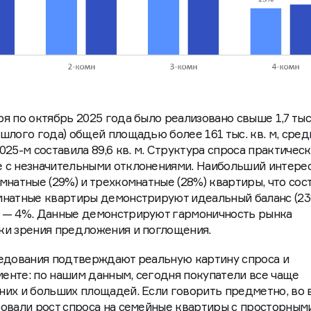
я по октябрь 2025 года было реализовано свыше 1,7 тыс
шлого года) общей площадью более 161 тыс. кв. м, сред
25-м составила 89,6 кв. м. Структура спроса практичес
 с незначительными отклонениями. Наибольший интере
мнатные (29%) и трехкомнатные (28%) квартиры, что сос
мнатные квартиры демонстрируют идеальный баланс (23
 — 4%. Данные демонстрируют гармоничность рынка
ки зрения предложения и поглощения.
ледования подтверждают реальную картину спроса и
енте: по нашим данным, сегодня покупатели все чаще
них и больших площадей. Если говорить предметно, во 
овали рост спроса на семейные квартиры с просторным