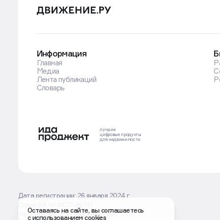
Информация
Б
Главная
Р
Медиа
С
Лента публикаций
Р
Словарь
лучшие
цифровые
продукты
для недвижимости
Дата регистрации: 26 января 2024 г.
Серия ИА № ФС77-86707
Оставаясь на сайте, вы соглашаетесь
Учредитель: ООО Движение.ру
с использованием cookies