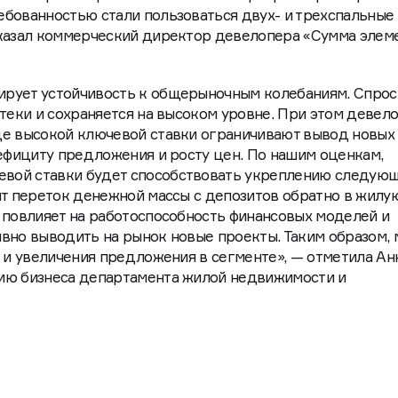
бованностью стали пользоваться двух- и трехспальные
сказал коммерческий директор девелопера «Сумма элем
рует устойчивость к общерыночным колебаниям. Спрос
отеки и сохраняется на высоком уровне. При этом девел
ще высокой ключевой ставки ограничивают вывод новых
дефициту предложения и росту цен. По нашим оценкам,
вой ставки будет способствовать укреплению следую
ит переток денежной массы с депозитов обратно в жилу
 повлияет на работоспособность финансовых моделей и
вно выводить на рынок новые проекты. Таким образом,
к и увеличения предложения в сегменте», — отметила Ан
ию бизнеса департамента жилой недвижимости и