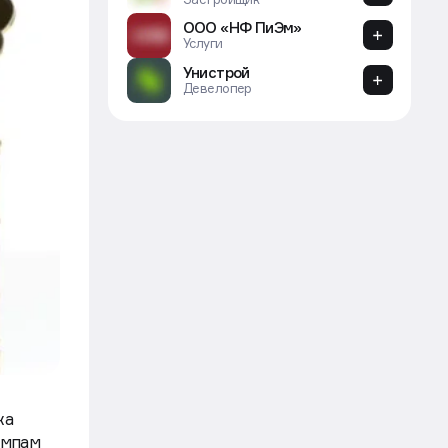
ООО «НФ ПиЭм»
Услуги
Унистрой
Девелопер
ка
емпам