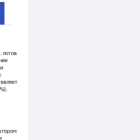
. лотов
няя
ки
с
тавляет
%),
втором
и