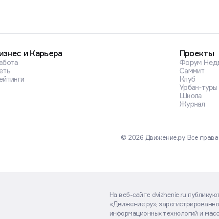
изнес и Карьера
Проекты
абота
Форум Нед
еть
Саммит
ейтинги
Клуб
Урбан-туры
Школа
Журнал
© 2026 Движение.ру. Все прав
На веб-сайте dvizhenie.ru публику
«Движение.ру», зарегистрированно
информационных технологий и масс