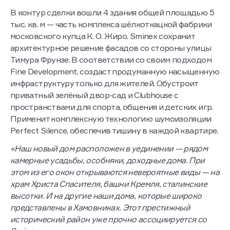
В контур сделки вошли 4 здания общей площадью 5
тыс. кв. м — часть комплекса шёлкоткацкой фабрики
московского купца К. О. Жиро. Sminex сохранит
архитектурное решение фасадов со стороны улицы
Тимура Фрунзе. В соответствии со своим подходом
Fine Development, создаст продуманную насыщенную
инфраструктуру только для жителей. Обустроит
приватный зелёный двор-сад и Clubhouse с
пространствами для спорта, общения и детских игр.
Применит комплексную технологию шумоизоляции
Perfect Silence, обеспечив тишину в каждой квартире.
«Наш новый дом расположен в уединении — рядом
камерные усадьбы, особняки, доходные дома. При
этом из его окон открываются невероятные виды — на
храм Христа Спасителя, башни Кремля, сталинские
высотки. И на другие наши дома, которые широко
представлены в Хамовниках. Этот престижный
исторический район уже прочно ассоциируется со