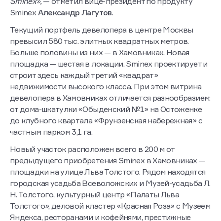
Sminex»,
— отметил вице-президент по продукту
Sminex
Александр Лагутов
.
Текущий портфель девелопера в центре Москвы
превысил 580 тыс. элитных квадратных метров.
Больше половины из них — в Хамовниках. Новая
площадка — шестая в локации. Sminex проектирует и
строит здесь каждый третий «квадрат»
недвижимости высокого класса. При этом витрина
девелопера в Хамовниках отличается разнообразием:
от дома-шкатулки «Обыденский №1» на Остоженке
до клубного квартала «Фрунзенская набережная» с
частным парком 3,1 га.
Новый участок расположен всего в 200 м от
предыдущего приобретения Sminex в Хамовниках —
площадки на улице Льва Толстого. Рядом находятся
городская усадьба Всеволожских и Музей-усадьба Л.
Н. Толстого, культурный центр «Палаты Льва
Толстого», деловой кластер «Красная Роза» с Музеем
Яндекса, ресторанами и кофейнями, престижные